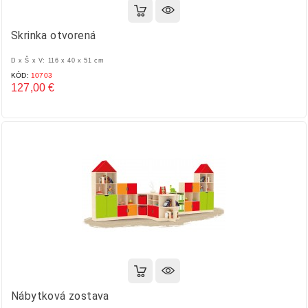
Skrinka otvorená
D x Š x V: 116 x 40 x 51 cm
KÓD:
10703
127,00 €
Cena
Nábytková zostava