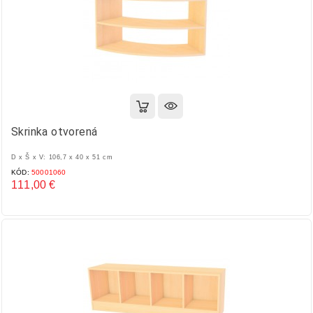
Skrinka otvorená
D x Š x V: 106,7 x 40 x 51 cm
KÓD:
50001060
111,00 €
Cena