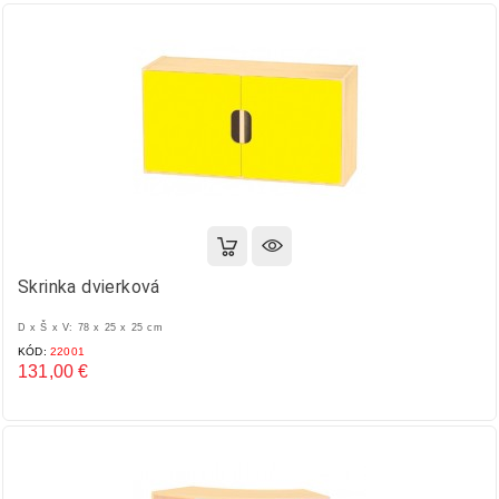
Skrinka dvierková
D x Š x V: 78 x 25 x 25 cm
KÓD:
22001
131,00 €
Cena