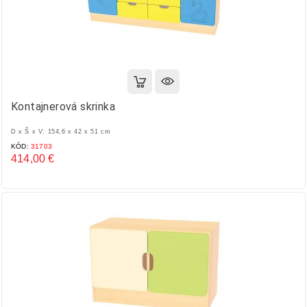
Kontajnerová skrinka
D x Š x V: 154,6 x 42 x 51 cm
KÓD:
31703
414,00 €
Cena