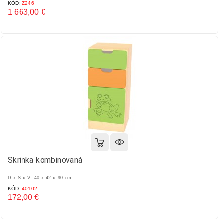
KÓD:
Z246
1 663,00 €
Cena
Skrinka kombinovaná
D x Š x V: 40 x 42 x 90 cm
KÓD:
40102
172,00 €
Cena