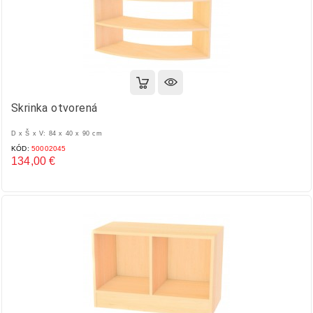
Skrinka otvorená
D x Š x V: 84 x 40 x 90 cm
KÓD:
50002045
134,00 €
Cena