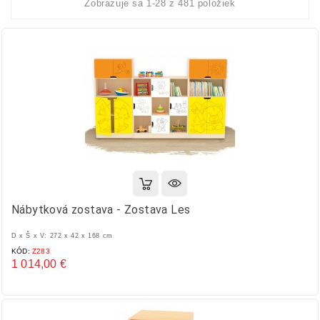
Zobrazuje sa 1-28 z 481 položiek
Nábytková zostava - Zostava Les
D x Š x V: 272 x 42 x 168 cm
KÓD:
Z283
1 014,00 €
Cena