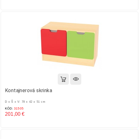
Cena
Kontajnerová skrinka
D x Š x V: 78 x 42 x 51 cm
KÓD:
31505
201,00 €
Cena