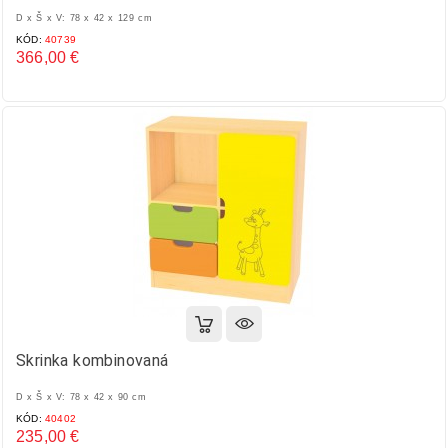
D x Š x V: 78 x 42 x 129 cm
KÓD:
40739
366,00 €
Cena
Skrinka kombinovaná
D x Š x V: 78 x 42 x 90 cm
KÓD:
40402
235,00 €