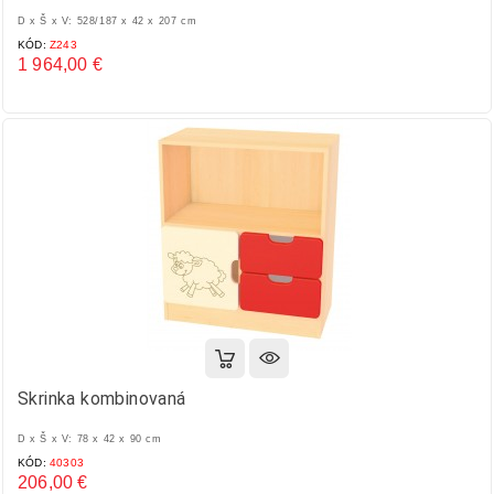
D x Š x V: 528/187 x 42 x 207 cm
KÓD:
Z243
1 964,00 €
Cena
Skrinka kombinovaná
D x Š x V: 78 x 42 x 90 cm
KÓD:
40303
206,00 €