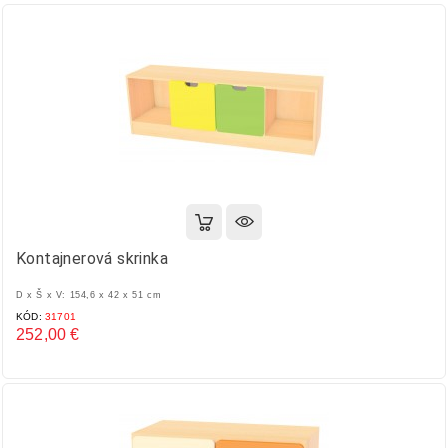
Kontajnerová skrinka
D x Š x V: 154,6 x 42 x 51 cm
KÓD:
31701
252,00 €
Cena