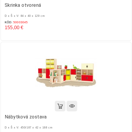
Skrinka otvorená
D x Š x V: 84 x 40 x 129 cm
KÓD:
50003045
155,00 €
Cena
Nábytková zostava
D x Š x V: 450/187 x 42 x 168 cm