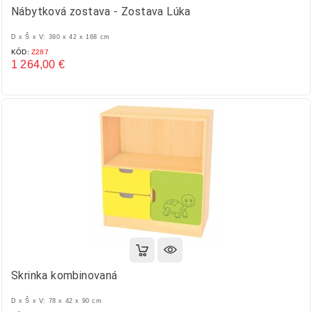
Nábytková zostava - Zostava Lúka
D x Š x V: 390 x 42 x 168 cm
KÓD:
Z287
1 264,00 €
Cena
Skrinka kombinovaná
D x Š x V: 78 x 42 x 90 cm