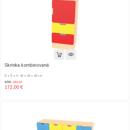
Skrinka kombinovaná
D x Š x V: 40 x 42 x 90 cm
KÓD:
40103
172,00 €
Cena