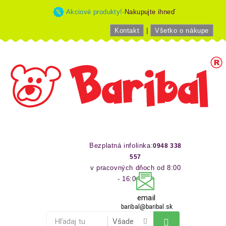
Akciové produkty!-
Nakupujte ihneď
Kontakt
|
Všetko o nákupe
Bezplatná infolinka:
0948 338
557
v pracovných dňoch od 8:00
- 16:00 hod
email
baribal@baribal.sk