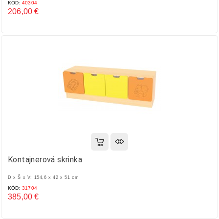
KÓD:
40304
206,00 €
Cena
Kontajnerová skrinka
D x Š x V: 154,6 x 42 x 51 cm
KÓD:
31704
385,00 €
Cena