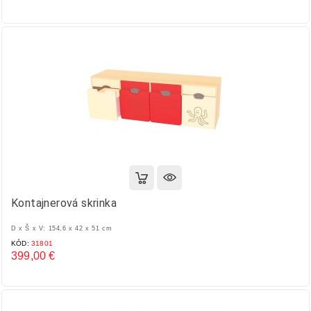
Cena
Kontajnerová skrinka
D x Š x V: 154,6 x 42 x 51 cm
KÓD:
31801
399,00 €
Cena