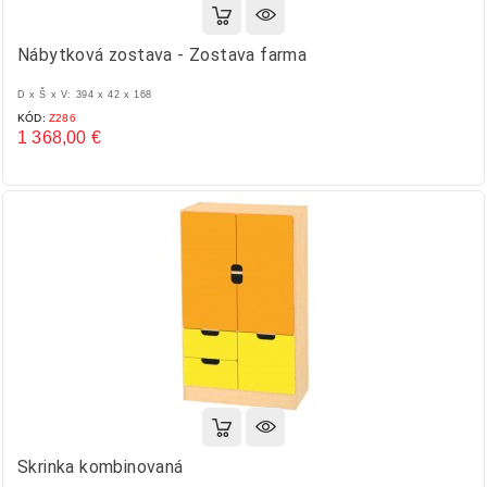
Nábytková zostava - Zostava farma
D x Š x V: 394 x 42 x 168
KÓD:
Z286
1 368,00 €
Cena
Skrinka kombinovaná