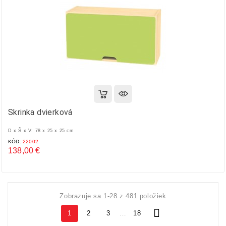
Skrinka dvierková
D x Š x V: 78 x 25 x 25 cm
KÓD:
22002
138,00 €
Cena
Zobrazuje sa 1-28 z 481 položiek

1
2
3
…
18