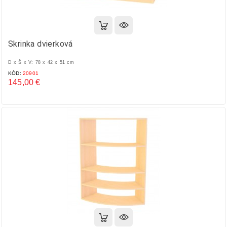
Skrinka dvierková
D x Š x V: 78 x 42 x 51 cm
KÓD:
20901
145,00 €
Cena