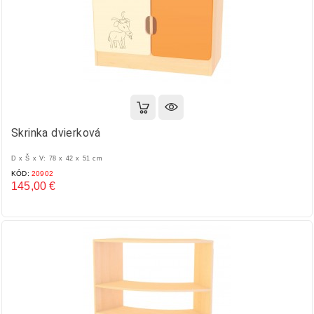
Skrinka dvierková
D x Š x V: 78 x 42 x 51 cm
KÓD:
20902
145,00 €
Cena