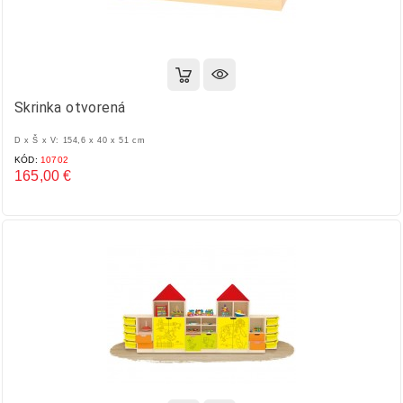
Skrinka otvorená
D x Š x V: 154,6 x 40 x 51 cm
KÓD:
10702
165,00 €
Cena