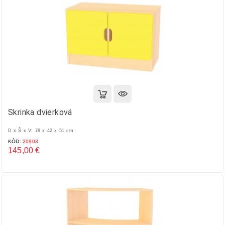
Skrinka dvierková
D x Š x V: 78 x 42 x 51 cm
KÓD:
20903
145,00 €
Cena