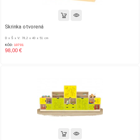
Skrinka otvorená
D x Š x V: 78,2 x 40 x 51 cm
KÓD:
10701
98,00 €
Cena