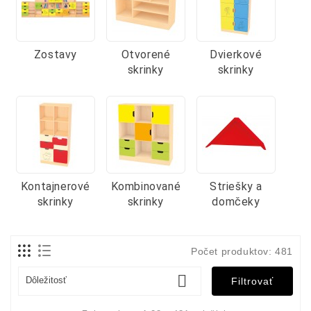
Zostavy
Otvorené
Dvierkové
skrinky
skrinky
Kontajnerové
Kombinované
Striešky a
skrinky
skrinky
domčeky
Počet produktov: 481

Dôležitosť
Filtrovať