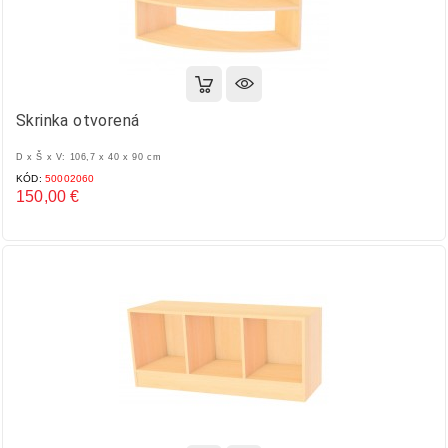
Skrinka otvorená
D x Š x V: 106,7 x 40 x 90 cm
KÓD:
50002060
150,00 €
Cena