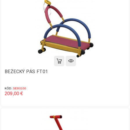
BEŽECKÝ PÁS FT01
KÓD:
SE80100
209,00 €
Cena