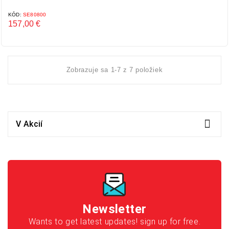
KÓD:
SE80800
157,00 €
Cena
Zobrazuje sa 1-7 z 7 položiek

V Akcií
Newsletter
Wants to get latest updates! sign up for free.