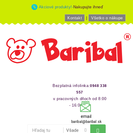
Akciové produkty!-
Nakupujte ihneď
Kontakt
|
Všetko o nákupe
Bezplatná infolinka:
0948 338
557
v pracovných dňoch od 8:00
- 16:00 hod
email
baribal@baribal.sk