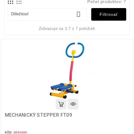
Počet produktov: 7

Dôležitosť
Filtrovať
Zobrazuje sa 1-7 z 7 položiek
MECHANICKÝ STEPPER FT09
KÓD:
SE80400