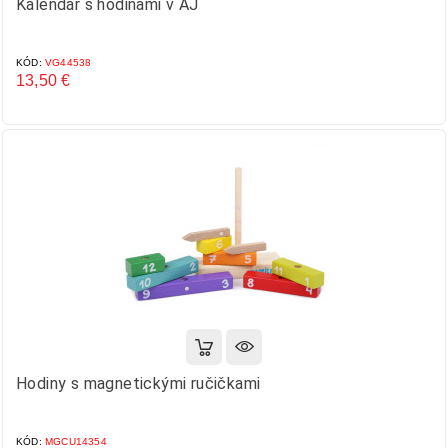
Kalendár s hodinami v AJ
KÓD:
VG44538
13,50 €
Cena
Hodiny s magnetickými ručičkami
KÓD:
MGCU14354