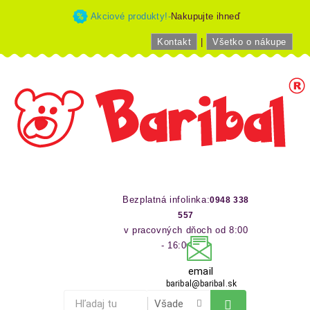
Akciové produkty!-
Nakupujte ihneď
Kontakt
|
Všetko o nákupe
Bezplatná infolinka:
0948 338
557
v pracovných dňoch od 8:00
- 16:00 hod
email
baribal@baribal.sk