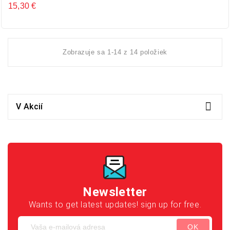
15,30 €
Cena
Zobrazuje sa 1-14 z 14 položiek

V Akcií
Newsletter
Wants to get latest updates! sign up for free.