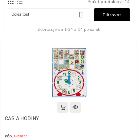
Počet produktov: 14

Dôležitosť
Filtrovať
Zobrazuje sa 1-14 z 14 položiek
ČAS A HODINY
KÓD:
AK30255