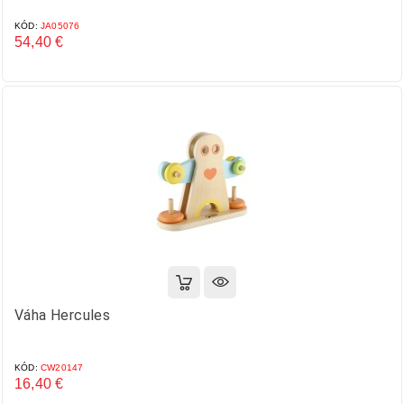
KÓD:
JA05076
54,40 €
Cena
Váha Hercules
KÓD:
CW20147
16,40 €
Cena