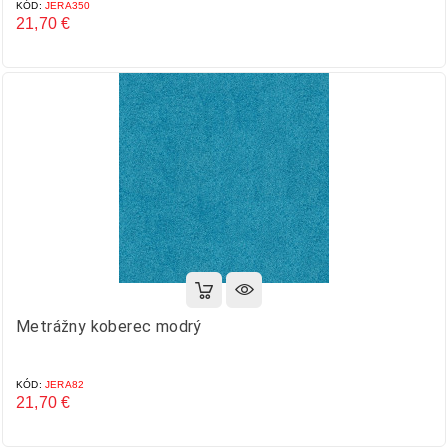
KÓD:
JERA350
21,70 €
Cena
Metrážny koberec modrý
KÓD:
JERA82
21,70 €
Cena