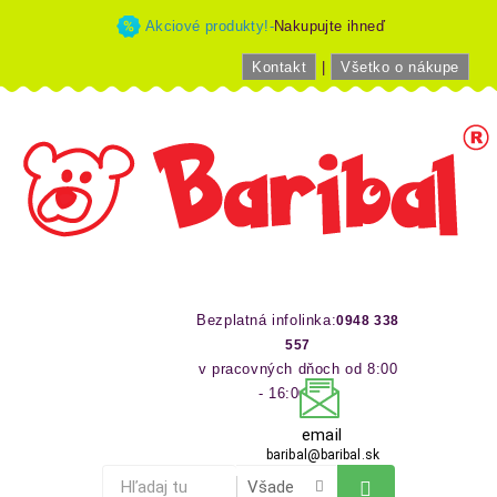
Akciové produkty!-
Nakupujte ihneď
Kontakt
|
Všetko o nákupe
Bezplatná infolinka:
0948 338
557
v pracovných dňoch od 8:00
- 16:00 hod
email
baribal@baribal.sk