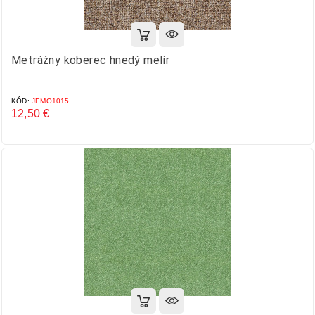
Metrážny koberec hnedý melír
KÓD:
JEMO1015
12,50 €
Cena