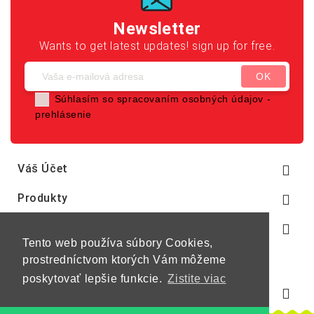
Newsletter
Wants to get latest updates! sign up for free.
Súhlasím so spracovaním osobných údajov -
prehlásenie
Váš Účet

Produkty

Naša Spoločnosť

Tento web používa súbory Cookies,
prostredníctvom ktorých Vám môžeme
poskytovať lepšie funkcie.
Zistite viac
Informácie O E-Shope
