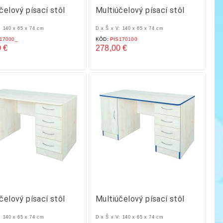
čelový písací stôl
Multiúčelový písací stôl
: 140 x 65 x 74 cm
D x Š x V: 140 x 65 x 74 cm
17000_
KÓD:
PIS170100
 €
278,00 €
Cena
čelový písací stôl
Multiúčelový písací stôl
: 140 x 65 x 74 cm
D x Š x V: 140 x 65 x 74 cm