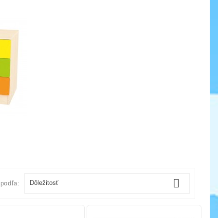

Dôležitosť
 podľa: