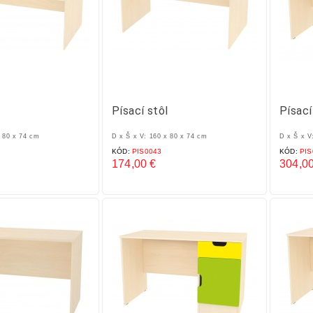
l
Písací stôl
Písací
x 80 x 74 cm
D x Š x V: 160 x 80 x 74 cm
D x Š x V
KÓD:
PIS0043
KÓD:
PIS
174,00 €
304,00
Cena
Cena