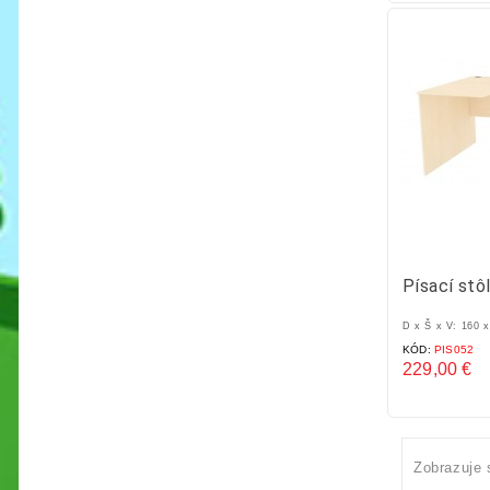
Písací stô
D x Š x V: 160 
KÓD:
PIS052
229,00 €
Cena
Zobrazuje 