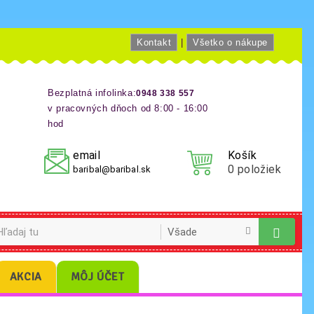
Kontakt
|
Všetko o nákupe
Bezplatná infolinka:
0948 338 557
v pracovných dňoch od 8:00 - 16:00
hod
email
Košík
0
položiek
baribal@baribal.sk
AKCIA
MÔJ ÚČET