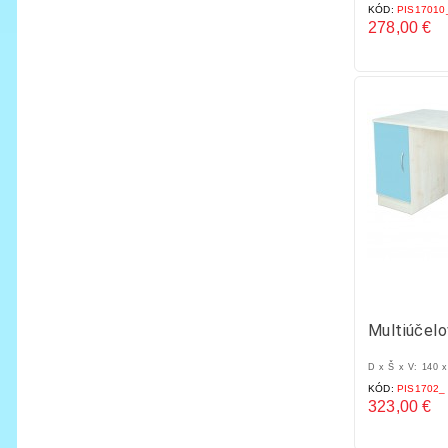
KÓD:
PIS17010
278,00 €
Cena
Multiúčelo
D x Š x V: 140 
KÓD:
PIS1702_
323,00 €
Cena