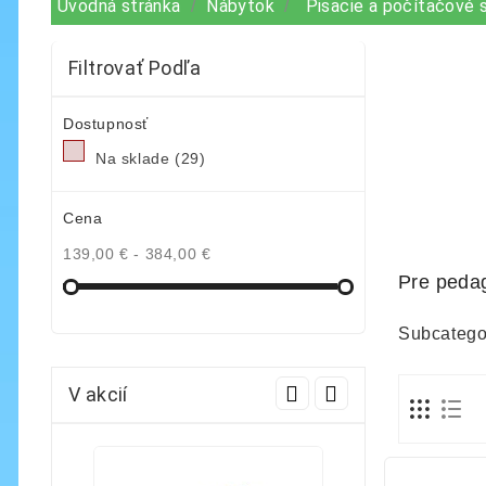
Úvodná stránka
Nábytok
Pisacie a počítačové 
Filtrovať Podľa
Dostupnosť
Na sklade
(29)
Cena
139,00 € - 384,00 €
Pre peda
Subcatego
V akcií