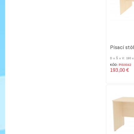
Písací stô
D x Š x V: 190 
KÓD:
PIS0042
193,00 €
Cena