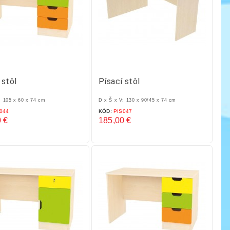
 stôl
Písací stôl
: 105 x 60 x 74 cm
D x Š x V: 130 x 90/45 x 74 cm
044
KÓD:
PIS047
 €
185,00 €
Cena