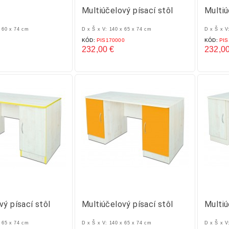
l
Multiúčelový písací stôl
Multiú
x 60 x 74 cm
D x Š x V: 140 x 65 x 74 cm
D x Š x V
KÓD:
PIS170000
KÓD:
PIS
232,00 €
232,00
Cena
Cena
vý písací stôl
Multiúčelový písací stôl
Multiú
x 65 x 74 cm
D x Š x V: 140 x 65 x 74 cm
D x Š x V