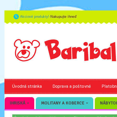
Akciové produkty!-
Nakupujte ihneď
Úvodná stránka
Doprava a poštovné
Platob
IHRISKÁ
MOLITANY A KOBERCE
NÁBYTO