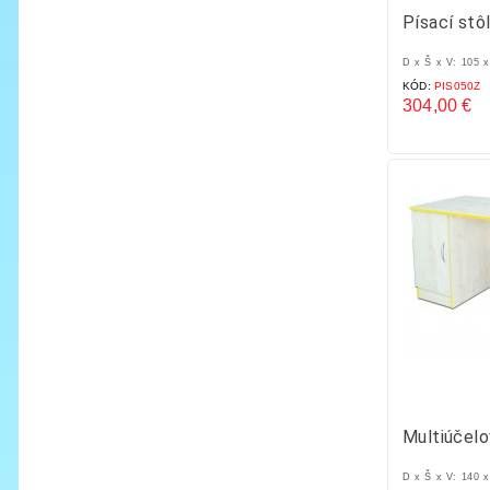
Písací stô
D x Š x V: 105 
KÓD:
PIS050Z
304,00 €
Cena
Multiúčelo
D x Š x V: 140 