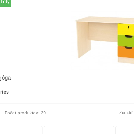
stoly
góga
ries
Počet produktov: 29
Zoradiť