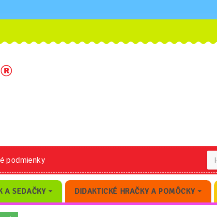
né podmienky
K A SEDAČKY
DIDAKTICKÉ HRAČKY A POMÔCKY