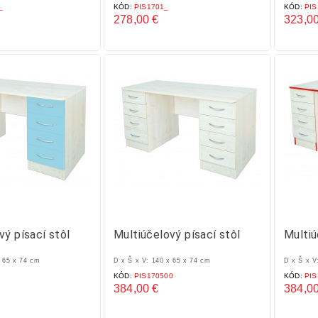
_
KÓD:
PIS1701_
KÓD:
PIS
278,00 €
323,00
Cena
Cena
vý písací stôl
Multiúčelový písací stôl
Multiú
x 65 x 74 cm
D x Š x V: 140 x 65 x 74 cm
D x Š x V
KÓD:
PIS170500
KÓD:
PIS
384,00 €
384,00
Cena
Cena