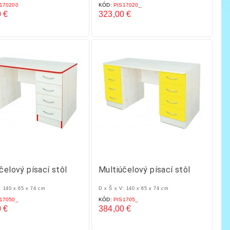
170200
KÓD:
PIS17020_
 €
323,00 €
Cena
čelový písací stôl
Multiúčelový písací stôl
: 140 x 65 x 74 cm
D x Š x V: 140 x 65 x 74 cm
17050_
KÓD:
PIS1705_
 €
384,00 €
Cena