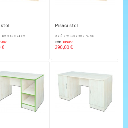
 stôl
Písací stôl
: 105 x 60 x 74 cm
D x Š x V: 105 x 60 x 74 cm
049Z
KÓD:
PIS050
 €
290,00 €
Cena