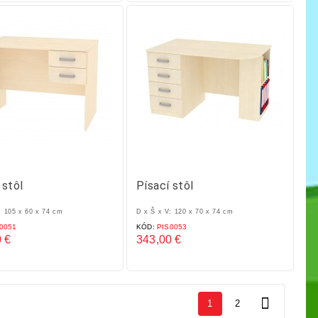
 stôl
Písací stôl
: 105 x 60 x 74 cm
D x Š x V: 120 x 70 x 74 cm
0051
KÓD:
PIS0053
 €
343,00 €
Cena

1
2