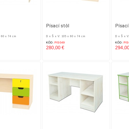
l
Písací stôl
Písací
x 60 x 74 cm
D x Š x V: 105 x 60 x 74 cm
D x Š x V
KÓD:
PIS049
KÓD:
PIS
280,00 €
294,00
Cena
Cena