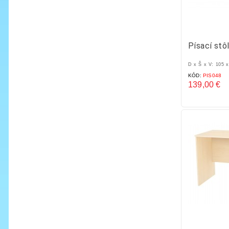
Písací stô
D x Š x V: 105 
KÓD:
PIS048
139,00 €
Cena