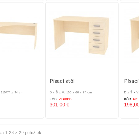
l
Písací stôl
Písací
x 110/74 x 74 cm
D x Š x V: 105 x 60 x 74 cm
D x Š x V
KÓD:
PIS0035
KÓD:
PIS
301,00 €
198,00
Cena
Cena
sa 1-28 z 29 položiek