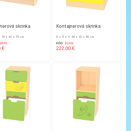
nerová skrinka
Kontajnerová skrinka
: 78 x 42 x 70 cm
D x Š x V: 60 x 42 x 80 cm
0570
KÓD:
31301
 €
222,00 €
Cena