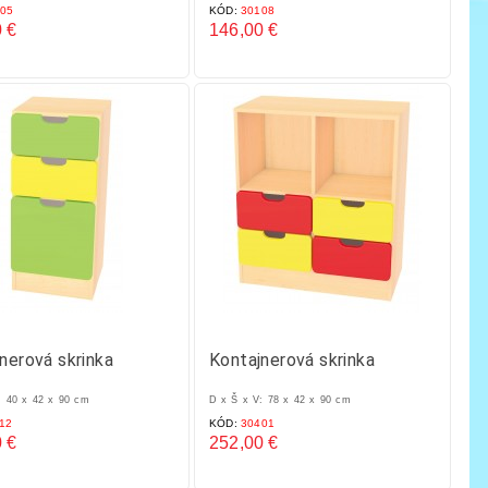
05
KÓD:
30108
 €
146,00 €
Cena
nerová skrinka
Kontajnerová skrinka
: 40 x 42 x 90 cm
D x Š x V: 78 x 42 x 90 cm
12
KÓD:
30401
 €
252,00 €
Cena