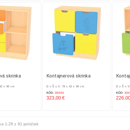
vá skrinka
Kontajnerová skrinka
Kontaj
 42 x 90 cm
D x Š x V: 78 x 42 x 90 cm
D x Š x V
KÓD:
30404
KÓD:
304
323,00 €
226,00
Cena
Cena
sa 1-28 z 91 položiek