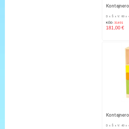
Kontajnero
D x Š x V: 60 x
KÓD:
31401
181,00 €
Cena
Kontajnero
D x Š x V: 40 x