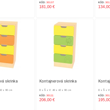
KÓD:
30107
KÓD:
301
181,00 €
134,00
Cena
Cena
vá skrinka
Kontajnerová skrinka
Kontaj
 42 x 90 cm
D x Š x V: 40 x 42 x 90 cm
D x Š x V
KÓD:
30111
KÓD:
301
206,00 €
195,00
Cena
Cena