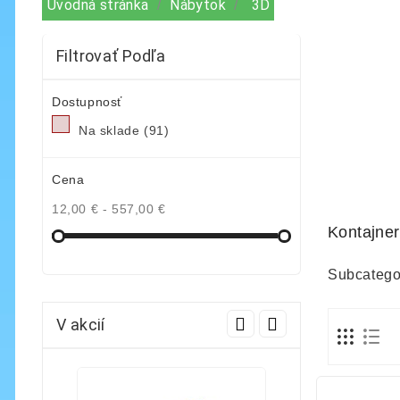
Úvodná stránka
Nábytok
3D
Filtrovať Podľa
Dostupnosť
Na sklade
(91)
Cena
12,00 € - 557,00 €
Kontajner
Subcatego
V akcií