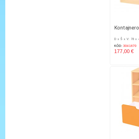
Kontajnero
D x Š x V: 78 x
KÓD:
3041670
177,00 €
Cena