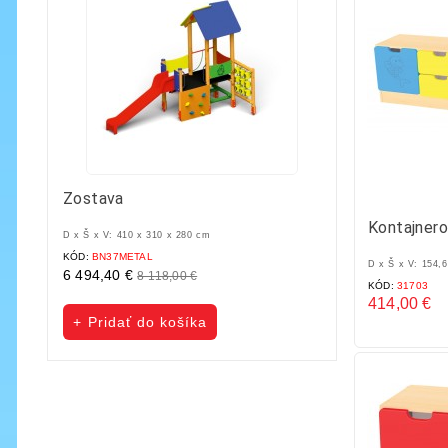
Zostava
STAVEBNICA PIX
Kontajnero
D x Š x V: 410 x 310 x 280 cm
KÓD:
BN37METAL
KÓD:
PTA101
D x Š x V: 154,
6 494,40 €
339,00 €
8 118,00 €
353,00 €
KÓD:
31703
Základná
Cena
Základná
Cena
414,00 €
cena
cena
Cena
Pridať do košíka
Pridať do koš