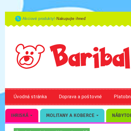
Akciové produkty!-
Nakupujte ihneď
Úvodná stránka
Doprava a poštovné
Platob
IHRISKÁ
MOLITANY A KOBERCE
NÁBYTO