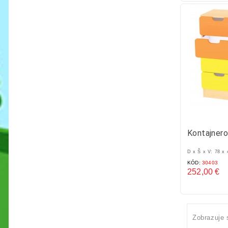
Kontajnero
D x Š x V: 78 x
KÓD:
30403
252,00 €
Cena
Zobrazuje 