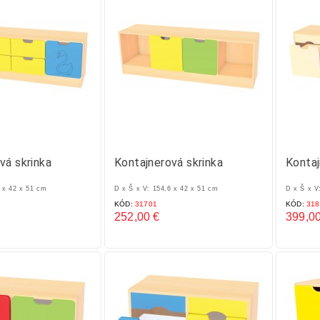
-IT BOX
PIX-IT BOX 6
Stavebn
vá skrinka
Kontajnerová skrinka
Kontaj
KÓD:
PTA1001
KÓD:
GG96
6 x 42 x 51 cm
D x Š x V: 154,6 x 42 x 51 cm
D x Š x V
239,00 €
221,50 €
269,00 €
KÓD:
31701
KÓD:
318
Základná
Cena
Základ
Cena
252,00 €
399,00
cena
cena
Cena
Cena
íka
Pridať do košíka
Prid