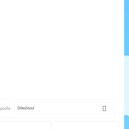

Dôležitosť
 podľa: