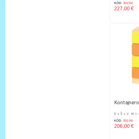
KÓD:
30204
227,00 €
Cena
Kontajnero
D x Š x V: 40 x
KÓD:
30109
206,00 €
Cena