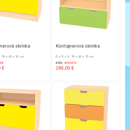
nerová skrinka
Kontajnerová skrinka
: 78 x 42 x 51 cm
D x Š x V: 78 x 42 x 70 cm
06
KÓD:
3050470
 €
186,00 €
Cena