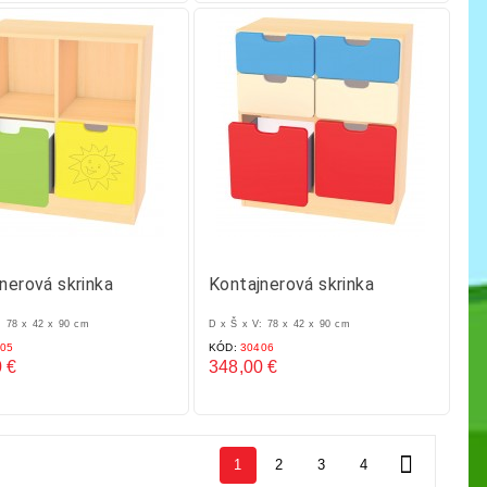
nerová skrinka
Kontajnerová skrinka
: 78 x 42 x 90 cm
D x Š x V: 78 x 42 x 90 cm
05
KÓD:
30406
 €
348,00 €
Cena

1
2
3
4