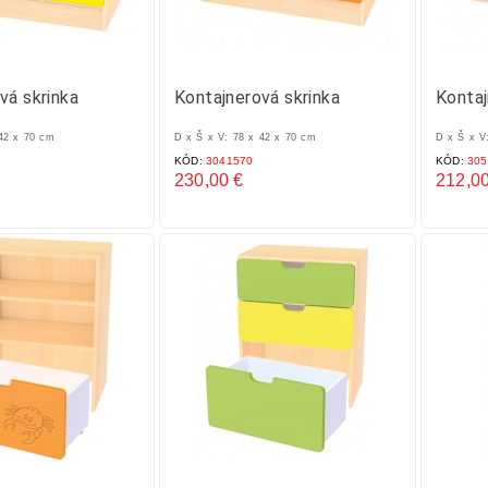
vá skrinka
Kontajnerová skrinka
Kontaj
 42 x 70 cm
D x Š x V: 78 x 42 x 70 cm
D x Š x V
KÓD:
3041570
KÓD:
305
230,00 €
212,00
Cena
Cena