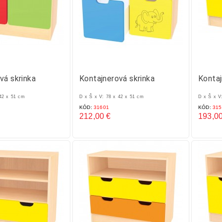
vá skrinka
Kontajnerová skrinka
Kontaj
 42 x 51 cm
D x Š x V: 78 x 42 x 51 cm
D x Š x V
KÓD:
31601
KÓD:
315
212,00 €
193,00
Cena
Cena