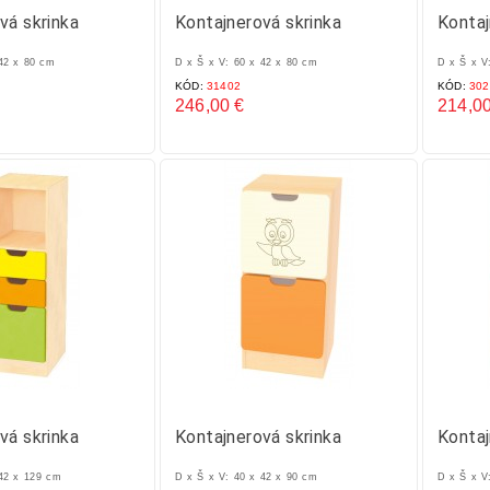
vá skrinka
Kontajnerová skrinka
Kontaj
 42 x 80 cm
D x Š x V: 60 x 42 x 80 cm
D x Š x V
KÓD:
31402
KÓD:
302
246,00 €
214,00
Cena
Cena
vá skrinka
Kontajnerová skrinka
Kontaj
 42 x 129 cm
D x Š x V: 40 x 42 x 90 cm
D x Š x V