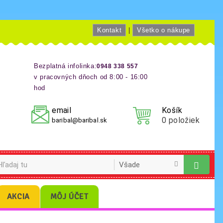
Kontakt
|
Všetko o nákupe
Bezplatná infolinka:
0948 338 557
v pracovných dňoch od 8:00 - 16:00
hod
email
Košík
0
položiek
baribal@baribal.sk
AKCIA
MÔJ ÚČET