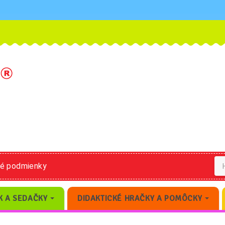
né podmienky
K A SEDAČKY
DIDAKTICKÉ HRAČKY A POMÔCKY