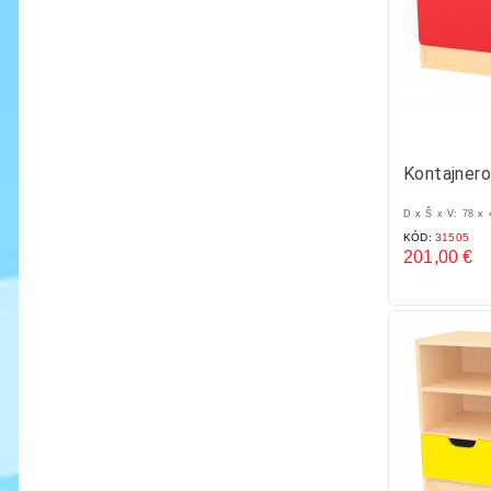
Kontajnero
D x Š x V: 78 x
KÓD:
31505
201,00 €
Cena