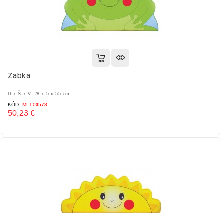
Žabka
D x Š x V: 78 x 5 x 55 cm
KÓD:
ML100578
50,23 €
Cena