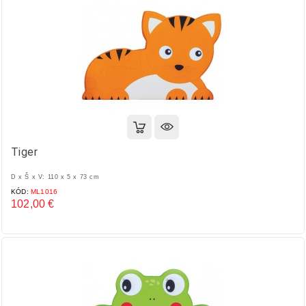
Tiger
D x Š x V: 110 x 5 x 73 cm
KÓD:
ML1016
102,00 €
Cena