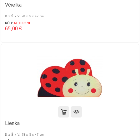
Včielka
D x Š x V: 78 x 5 x 47 cm
KÓD:
ML100278
65,00 €
Cena
Lienka
D x Š x V: 78 x 5 x 47 cm