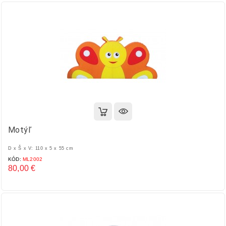
Motýľ
D x Š x V: 110 x 5 x 55 cm
KÓD:
ML2002
80,00 €
Cena