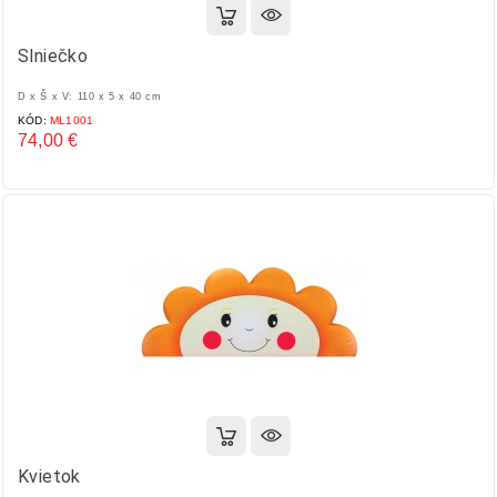
Slniečko
D x Š x V: 110 x 5 x 40 cm
KÓD:
ML1001
74,00 €
Cena
Kvietok