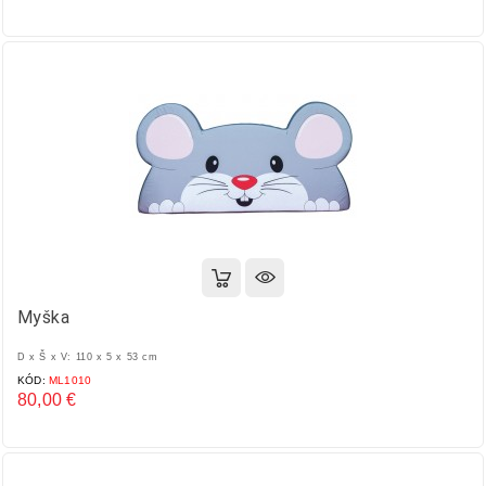
Cena
Myška
D x Š x V: 110 x 5 x 53 cm
KÓD:
ML1010
80,00 €
Cena