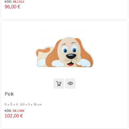
KÓD:
ML1014
96,00 €
Cena
Psík
D x Š x V: 110 x 5 x 59 cm
KÓD:
ML1998
102,00 €
Cena