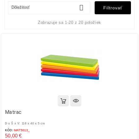

Dôležitosť
Filtrovať
Zobrazuje sa 1-20 z 20 položiek
Matrac
D x Š x V: 116 x 40 x 5 cm
KÓD:
MAT5013_
50,00 €