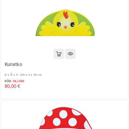
Kuriatko
D x Š x V: 110 x 5 x 53 cm
KÓD:
ML1996
80,00 €
Cena