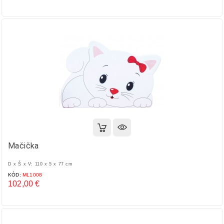
Cena
Mačička
D x Š x V: 110 x 5 x 77 cm
KÓD:
ML1008
102,00 €
Cena