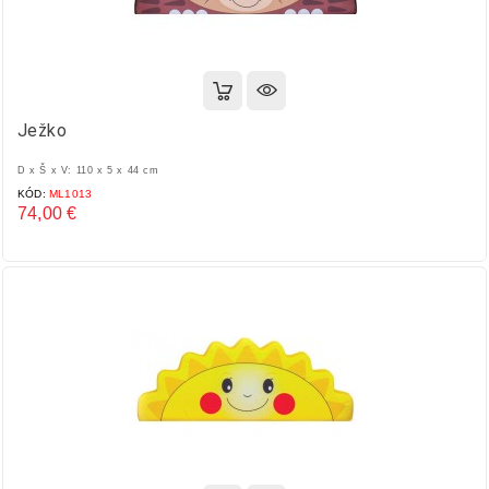
Ježko
D x Š x V: 110 x 5 x 44 cm
KÓD:
ML1013
74,00 €
Cena