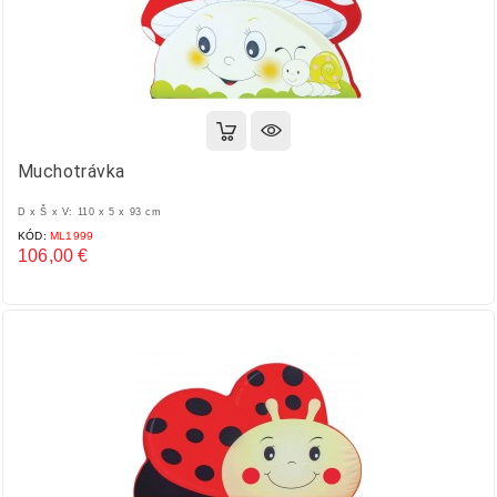
Muchotrávka
D x Š x V: 110 x 5 x 93 cm
KÓD:
ML1999
106,00 €
Cena