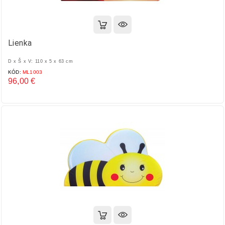
Lienka
D x Š x V: 110 x 5 x 63 cm
KÓD:
ML1003
96,00 €
Cena