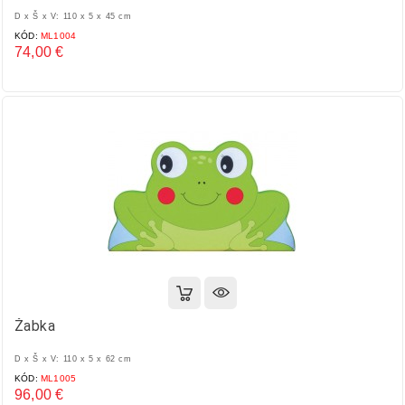
D x Š x V: 110 x 5 x 45 cm
KÓD:
ML1004
74,00 €
Cena
Žabka
D x Š x V: 110 x 5 x 62 cm
KÓD:
ML1005
96,00 €