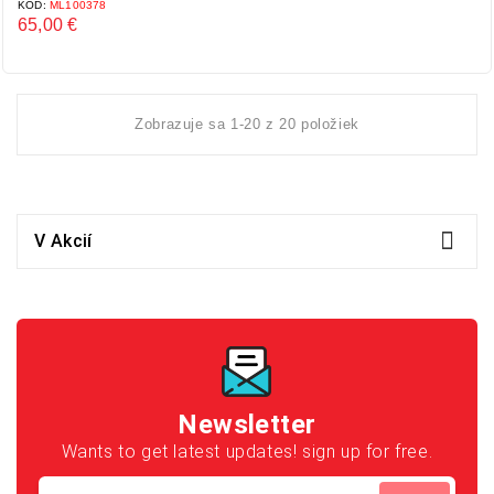
KÓD:
ML100378
65,00 €
Cena
Zobrazuje sa 1-20 z 20 položiek

V Akcií
Newsletter
Wants to get latest updates! sign up for free.