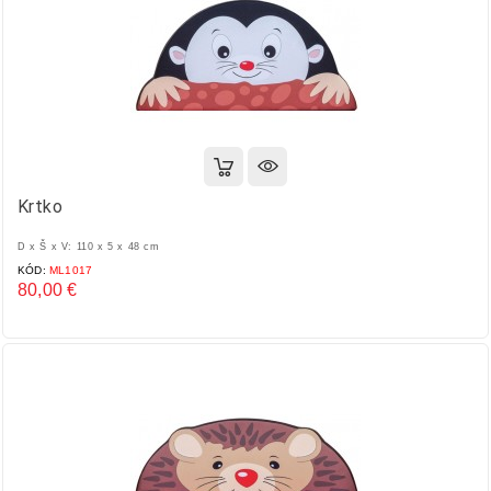
Krtko
D x Š x V: 110 x 5 x 48 cm
KÓD:
ML1017
80,00 €
Cena