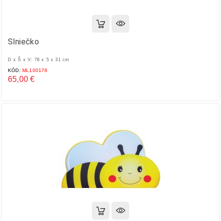
Slniečko
D x Š x V: 78 x 5 x 31 cm
KÓD:
ML100178
65,00 €
Cena