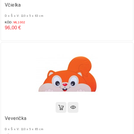
Včielka
D x Š x V: 110 x 5 x 63 cm
KÓD:
ML1002
96,00 €
Cena
Veverička
D x Š x V: 110 x 5 x 65 cm