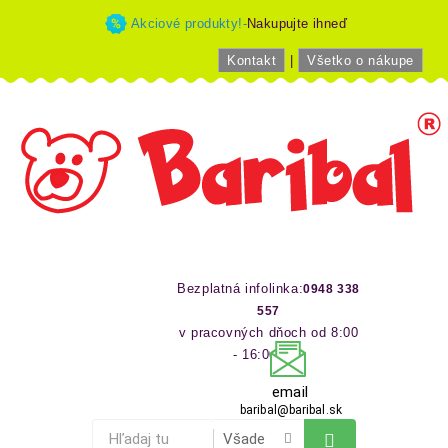
Akciové produkty!-
Nakupujte ihneď
Kontakt
|
Všetko o nákupe
Bezplatná infolinka:
0948 338
557
v pracovných dňoch od 8:00
- 16:00 hod
email
baribal@baribal.sk