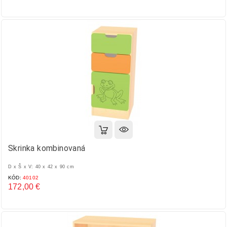
Cena
Skrinka kombinovaná
D x Š x V: 40 x 42 x 90 cm
KÓD:
40102
172,00 €
Cena