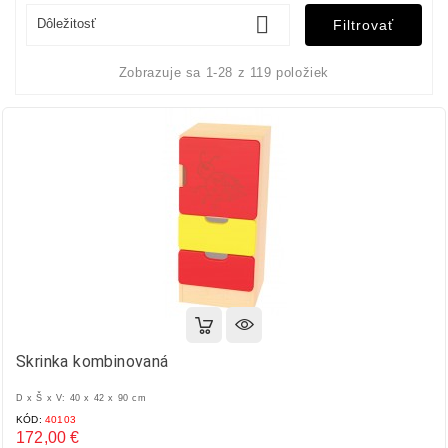

Dôležitosť
Filtrovať
Zobrazuje sa 1-28 z 119 položiek
Skrinka kombinovaná
D x Š x V: 40 x 42 x 90 cm
KÓD:
40103
172,00 €