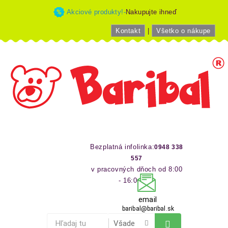
Akciové produkty!-
Nakupujte ihneď
Kontakt
|
Všetko o nákupe
Bezplatná infolinka:
0948 338
557
v pracovných dňoch od 8:00
- 16:00 hod
email
baribal@baribal.sk