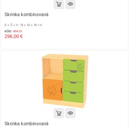
Skrinka kombinovaná
D x Š x V: 78 x 42 x 90 cm
KÓD:
40415
296,00 €
Cena
Skrinka kombinovaná