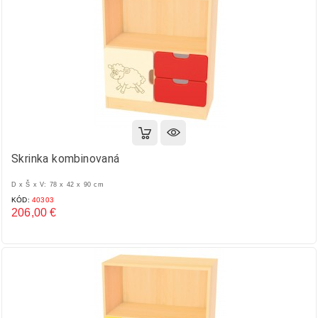
Skrinka kombinovaná
D x Š x V: 78 x 42 x 90 cm
KÓD:
40303
206,00 €
Cena