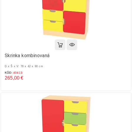
Skrinka kombinovaná
D x Š x V: 78 x 42 x 90 cm
KÓD:
40413
265,00 €
Cena