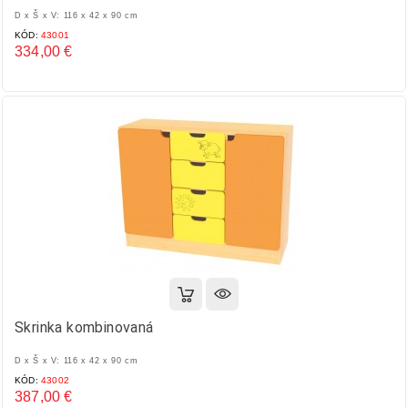
D x Š x V: 116 x 42 x 90 cm
KÓD:
43001
334,00 €
Cena
Skrinka kombinovaná
D x Š x V: 116 x 42 x 90 cm
KÓD:
43002
387,00 €