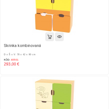
Skrinka kombinovaná
D x Š x V: 78 x 42 x 90 cm
KÓD:
40501
293,00 €
Cena