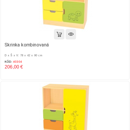
Skrinka kombinovaná
D x Š x V: 78 x 42 x 90 cm
KÓD:
40304
206,00 €
Cena