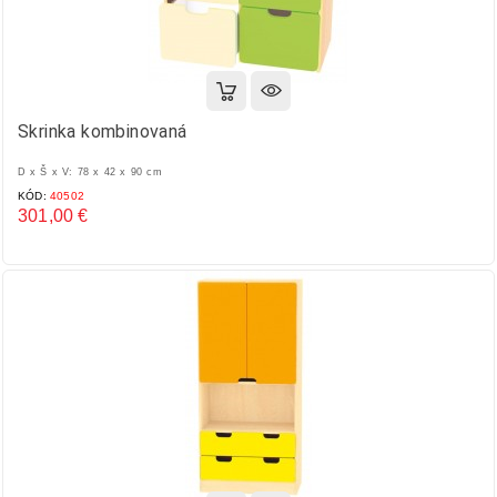
Skrinka kombinovaná
D x Š x V: 78 x 42 x 90 cm
KÓD:
40502
301,00 €
Cena