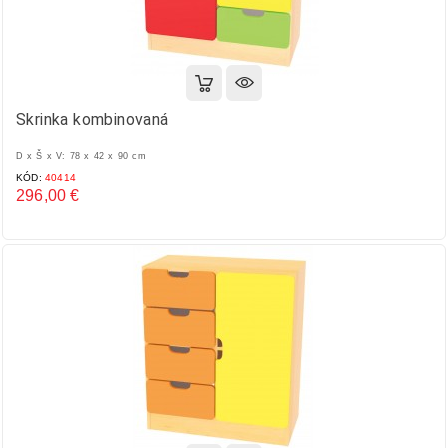
Skrinka kombinovaná
D x Š x V: 78 x 42 x 90 cm
KÓD:
40414
296,00 €
Cena