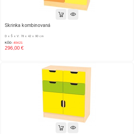
Skrinka kombinovaná
D x Š x V: 78 x 42 x 90 cm
KÓD:
40421
296,00 €
Cena