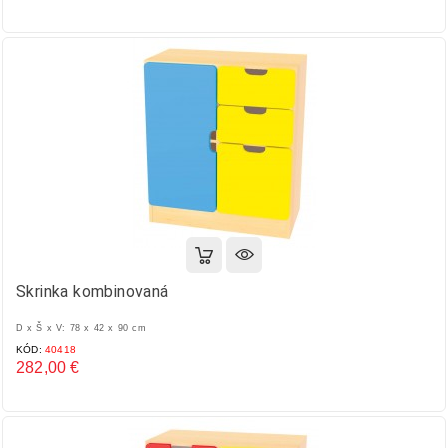
Cena
Skrinka kombinovaná
D x Š x V: 78 x 42 x 90 cm
KÓD:
40418
282,00 €
Cena