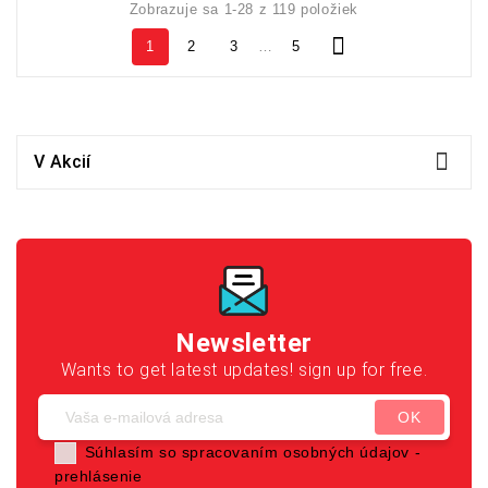
Zobrazuje sa 1-28 z 119 položiek

1
2
3
…
5

V Akcií
Newsletter
Wants to get latest updates! sign up for free.
Súhlasím so spracovaním osobných údajov -
prehlásenie