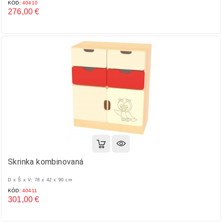
KÓD:
40410
276,00 €
Cena
Skrinka kombinovaná
D x Š x V: 78 x 42 x 90 cm
KÓD:
40411
301,00 €
Cena