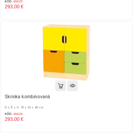
KÓD:
40423
293,00 €
Cena
Skrinka kombinovaná
D x Š x V: 78 x 42 x 90 cm
KÓD:
40424
293,00 €
Cena