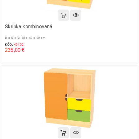
Skrinka kombinovaná
D x Š x V: 78 x 42 x 90 cm
KÓD:
40402
235,00 €
Cena