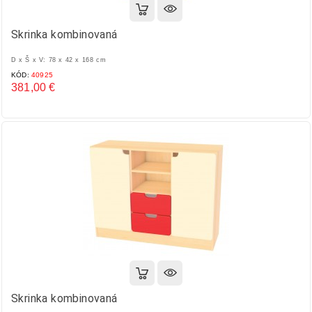
Skrinka kombinovaná
D x Š x V: 78 x 42 x 168 cm
KÓD:
40925
381,00 €
Cena
Skrinka kombinovaná