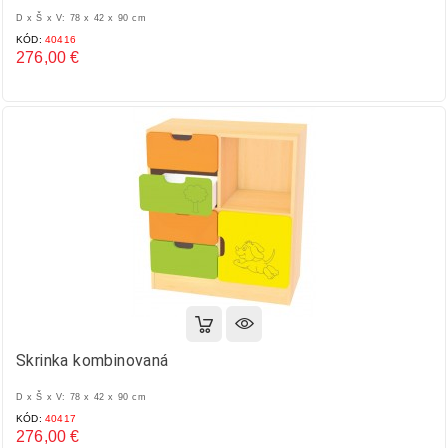
D x Š x V: 78 x 42 x 90 cm
KÓD:
40416
276,00 €
Cena
Skrinka kombinovaná
D x Š x V: 78 x 42 x 90 cm
KÓD:
40417
276,00 €