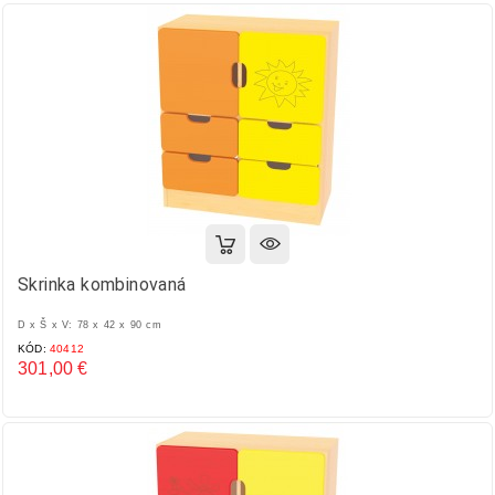
Skrinka kombinovaná
D x Š x V: 78 x 42 x 90 cm
KÓD:
40412
301,00 €
Cena