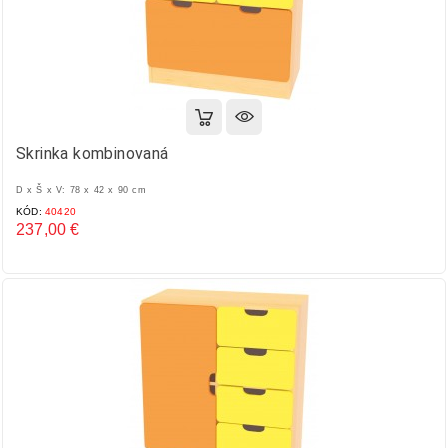
Skrinka kombinovaná
D x Š x V: 78 x 42 x 90 cm
KÓD:
40420
237,00 €
Cena