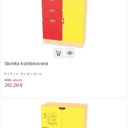
Skrinka kombinovaná
D x Š x V: 78 x 42 x 90 cm
KÓD:
40419
282,00 €
Cena