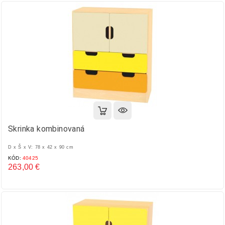
Skrinka kombinovaná
D x Š x V: 78 x 42 x 90 cm
KÓD:
40425
263,00 €
Cena