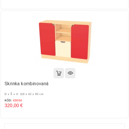
Cena
Skrinka kombinovaná
D x Š x V: 116 x 42 x 90 cm
KÓD:
43004
320,00 €
Cena