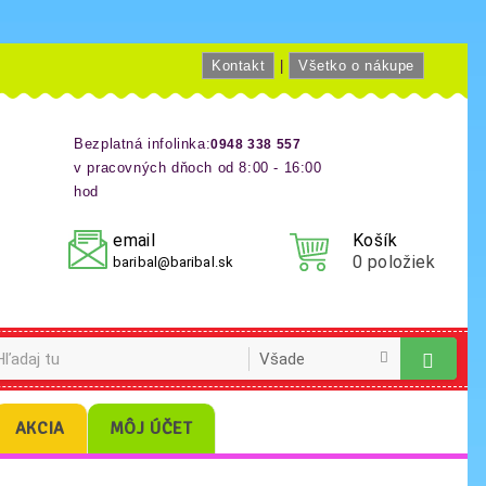
Kontakt
|
Všetko o nákupe
Bezplatná infolinka:
0948 338 557
v pracovných dňoch od 8:00 - 16:00
hod
email
Košík
0
položiek
baribal@baribal.sk
AKCIA
MÔJ ÚČET