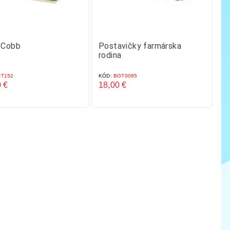
 Cobb
Postavičky farmárska
rodina
T152
KÓD:
BGT0095
 €
18,00 €
Cena