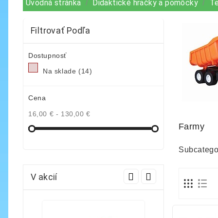
Úvodná stránka
Didaktické hračky a pomôcky
Te
Filtrovať Podľa
Dostupnosť
Na sklade
(14)
Cena
16,00 € - 130,00 €
Farmy
Subcatego
V akcií