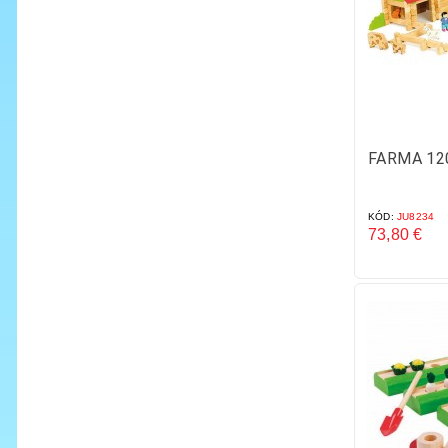
FARMA 12
KÓD:
JU8234
73,80 €
Cena