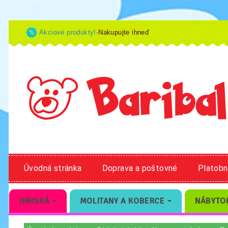
Akciové produkty!-
Nakupujte ihneď
Úvodná stránka
Doprava a poštovné
Platob
IHRISKÁ
MOLITANY A KOBERCE
NÁBYTO