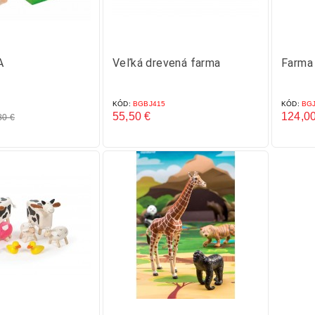
A
Veľká drevená farma
Farma
KÓD:
BGBJ415
KÓD:
BGJ
55,50 €
124,00
80 €
Cena
Cena