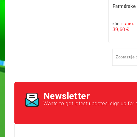
Farmárske 
KÓD:
BGT0143
39,60 €
Cena
Zobrazuje 
Newsletter
Wants to get latest updates! sign up for 