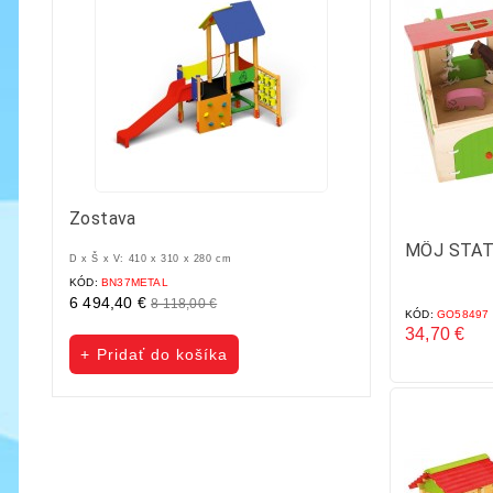
Zostava
STAVEBNICA PIX
MÔJ STAT
D x Š x V: 410 x 310 x 280 cm
KÓD:
BN37METAL
KÓD:
PTA101
6 494,40 €
339,00 €
8 118,00 €
353,00 €
KÓD:
GO58497
Základná
Cena
Základná
Cena
34,70 €
cena
cena
Cena
Pridať do košíka
Pridať do koš