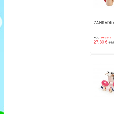
ZÁHRADK
KÓD:
PY9844
27,30 €
33,
Základná
Cena
cena