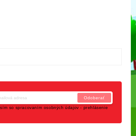
sím so spracovaním osobných údajov -
prehlásenie