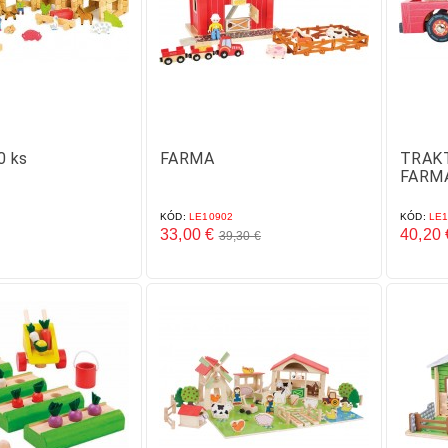
0 ks
FARMA
TRAK
FARM
KÓD:
LE10902
KÓD:
LE1
33,00 €
40,20 
39,30 €
Základná
Cena
Cena
cena