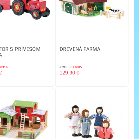
TOR S PRÍVESOM
DREVENÁ FARMA
A
0316
KÓD:
LE11005
€
129,90 €
Cena