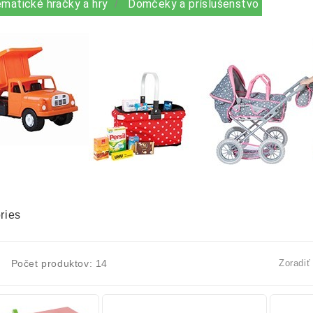
matické hračky a hry
Domčeky a príslušenstvo
ries
Počet produktov: 14
Zoradiť