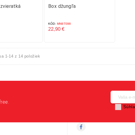
zvieratká
Box džungľa
KÓD:
MN97098
22,90 €
Cena
sa 1-14 z 14 položiek
free.
Súhla