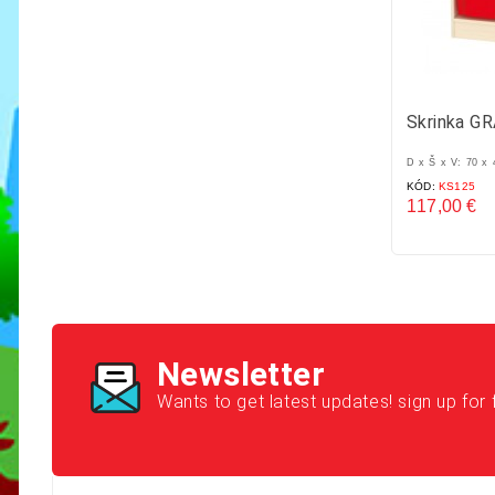
Skrinka G
D x Š x V: 70 x
KÓD:
KS125
117,00 €
Cena
Newsletter
Wants to get latest updates! sign up for 