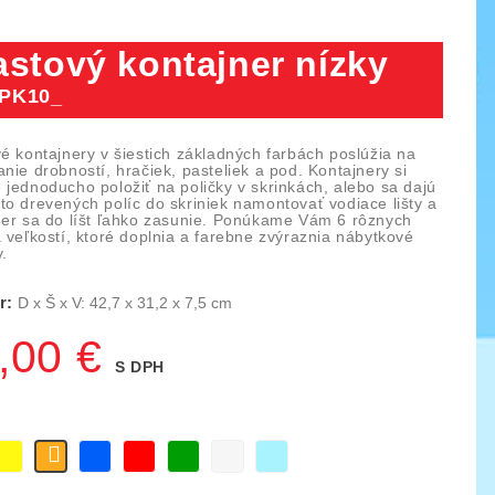
astový kontajner nízky
PK10_
é kontajnery v šiestich základných farbách poslúžia na
nie drobností, hračiek, pasteliek a pod. Kontajnery si
 jednoducho položiť na poličky v skrinkách, alebo sa dajú
to drevených políc do skriniek namontovať vodiace lišty a
ner sa do líšt ľahko zasunie. Ponúkame Vám 6 rôznych
 veľkostí, ktoré doplnia a farebne zvýraznia nábytkové
.
r:
D x Š x V: 42,7 x 31,2 x 7,5 cm
,00 €
S DPH
ica IO blocks, 1000 ks
Piks náučný set 128 ks
03
KÓD:
YTKE02
lená
Žltá
Modrá
Červená
Tmavozelená
Priesvitná
Priehľadná
Pomaranč
141,00 €
261,50 €
159,50 €
svetlomodrá
ná
Základná
Cena