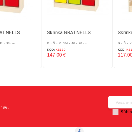
RATNELLS
Skrinka GRATNELLS
Skrin
 40 x 90 cm
D x Š x V: 104 x 40 x 90 cm
D x Š x V
KÓD:
KS130
KÓD:
KS1
147,00 €
117,00
Cena
Cena
free.
Súhla