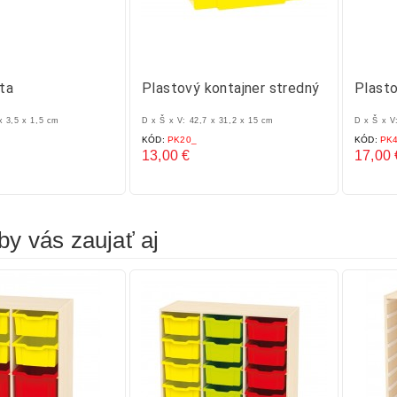
šta
Plastový kontajner stredný
Plasto
x 3,5 x 1,5 cm
D x Š x V: 42,7 x 31,2 x 15 cm
D x Š x V
KÓD:
PK20_
KÓD:
PK4
13,00 €
17,00 
Cena
Cena
by vás zaujať aj