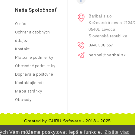
Naša Spoločnosť
Baribal s.r.o
Kežmarská cesta 2134/
O nás
05401 Levoča
Ochrana osobných
Slovenská republika
údajov
0948 338 557
Kontakt
baribal@baribal.sk
Platobné podmienky
Obchodné podmienky
Doprava a poštovné
Kontaktujte nás
Mapa stránky
Obchody
Created by GURU Software - 2018 - 2025
orých Vám môžeme poskytovať lepšie funkcie.
Zistite viac