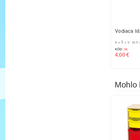
Vodiaca li
D x Š x V: 34,5 
KÓD:
VL
4,00 €
Cena
Mohlo 