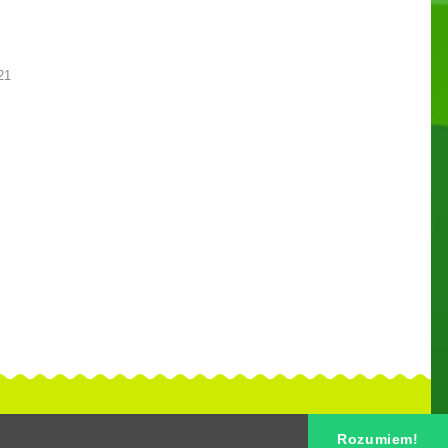
21
Rozumiem!