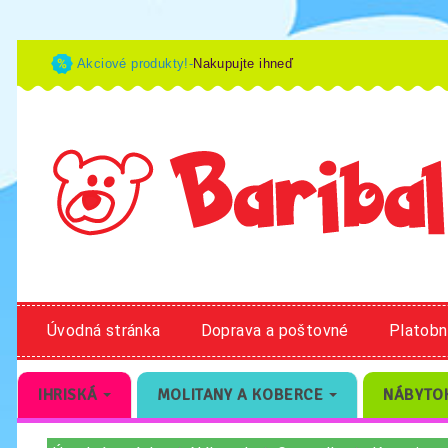
Akciové produkty!-
Nakupujte ihneď
Úvodná stránka
Doprava a poštovné
Platob
IHRISKÁ
MOLITANY A KOBERCE
NÁBYTO