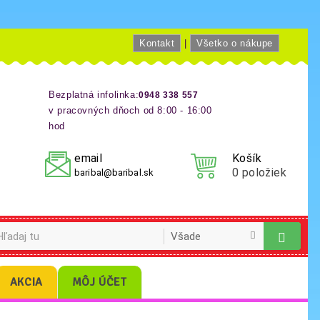
Kontakt
|
Všetko o nákupe
Bezplatná infolinka:
0948 338 557
v pracovných dňoch od 8:00 - 16:00
hod
email
Košík
0
položiek
baribal@baribal.sk
AKCIA
MÔJ ÚČET