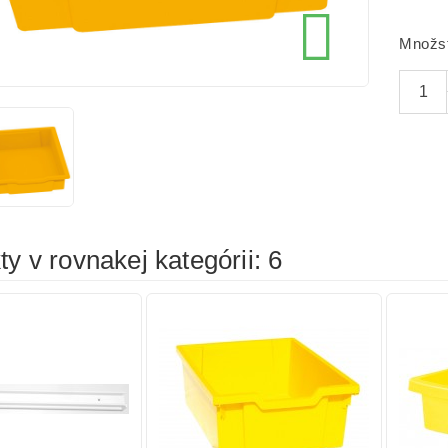
cena
cena

íka
Pridať do košíka
Prid
Množs
y v rovnakej kategórii: 6