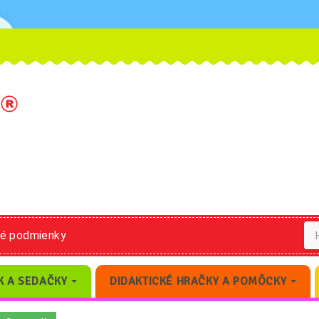
né podmienky
K A SEDAČKY
DIDAKTICKÉ HRAČKY A POMÔCKY