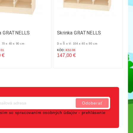
ka GRATNELLS
Skrinka GRATNELLS
S
: 70 x 40 x 90 cm
D x Š x V: 104 x 40 x 90 cm
D x
01
KÓD:
KS108
KÓ
 €
147,00 €
14
Cena
C
sím so spracovaním osobných údajov -
prehlásenie