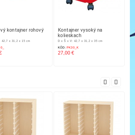
vý kontajner rohový
Kontajner vysoký na
Pl
kolieskach
: 42,7 x 31,2 x 15 cm
D x Š x V: 42,7 x 31,2 x 35 cm
D x
0_
KÓD:
PK30_K
KÓ
€
27,00 €
21
Cena
C