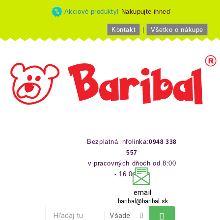
Akciové produkty!-
Nakupujte ihneď
Kontakt
|
Všetko o nákupe
Bezplatná infolinka:
0948 338
557
v pracovných dňoch od 8:00
- 16:00 hod
email
baribal@baribal.sk