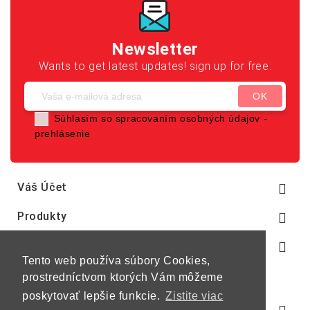
Newsletter
Wants to get latest updates! sign up for free.
Súhlasím so spracovaním osobných údajov -
prehlásenie
Váš Účet

Produkty

Naša Spoločnosť

Tento web používa súbory Cookies,
prostredníctvom ktorých Vám môžeme
poskytovať lepšie funkcie.
Zistite viac
Informácie O E-Shope