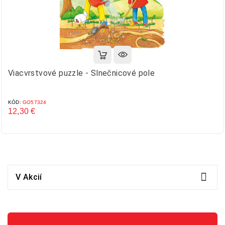
Viacvrstvové puzzle - Slnečnicové pole
KÓD:
GO57324
12,30 €
Cena

V Akcií