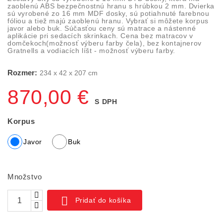
zaoblenú ABS bezpečnostnú hranu s hrúbkou 2 mm. Dvierka
sú vyrobené zo 16 mm MDF dosky, sú potiahnuté farebnou
fóliou a tiež majú zaoblenú hranu. Vybrať si môžete korpus
javor alebo buk. Súčasťou ceny sú matrace a nástenné
aplikácie pri sedacích skrinkach. Cena bez matracov v
domčekoch(možnosť výberu farby čela), bez kontajnerov
Gratnells a vodiacích líšt - možnosť výberu farby.
Rozmer:
234 x 42 x 207 cm
870,00 €
S DPH
Korpus
Javor
Buk
Množstvo

Pridať do košíka