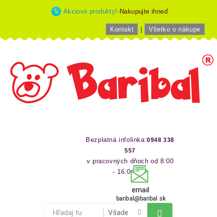
Akciové produkty!-
Nakupujte ihneď
Kontakt
|
Všetko o nákupe
Bezplatná infolinka:
0948 338
557
v pracovných dňoch od 8:00
- 16:00 hod
email
baribal@baribal.sk