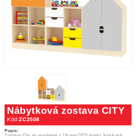
Nábytková zostava CITY
Kód:
ZC2508
Popis:
Zostavy City sú vyrobené z 18 mm DTD dosky, ktorá má