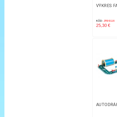
VÝKRES FA
KÓD:
JR99116
25,30 €
Cena
AUTODRÁ