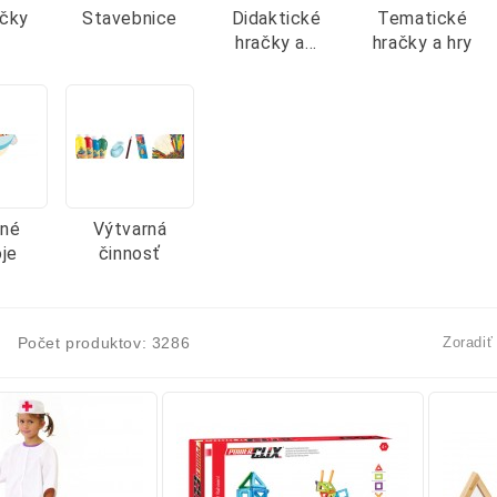
ačky
Stavebnice
Didaktické
Tematické
hračky a...
hračky a hry
né
Výtvarná
oje
činnosť
Počet produktov: 3286
Zoradiť