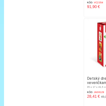
KÓD:
VC2354
91,90 €
Cena
Detský dr
veveričkam
35 x 17 x 41,5 
KÓD:
JA08129
28,41 €
45,
Základná
Cena
cena