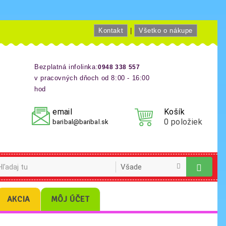
Kontakt
|
Všetko o nákupe
Bezplatná infolinka:
0948 338 557
v pracovných dňoch od 8:00 - 16:00
hod
email
Košík
0
položiek
baribal@baribal.sk
AKCIA
MÔJ ÚČET