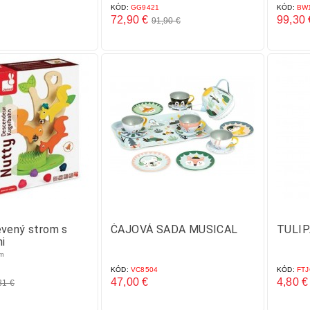
KÓD:
GG9421
KÓD:
BW1
72,90 €
99,30 
91,90 €
Základná
Cena
Cena
cena
evený strom s
ČAJOVÁ SADA MUSICAL
TULI
i
cm
KÓD:
VC8504
KÓD:
FTJ
47,00 €
4,80 €
31 €
Cena
Cena