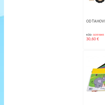
ODŤAHOV
KÓD:
GO55965
30,60 €
Cena