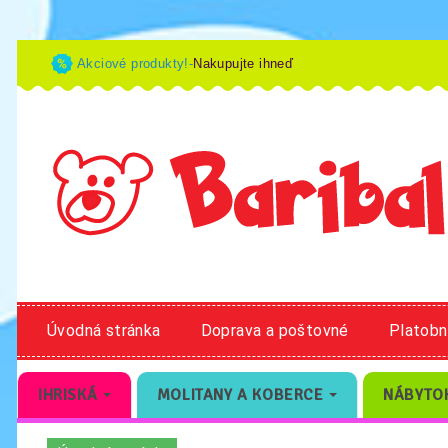
Akciové produkty!-
Nakupujte ihneď
Úvodná stránka
Doprava a poštovné
Platob
IHRISKÁ
MOLITANY A KOBERCE
NÁBYTO