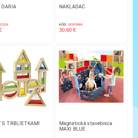
 DARIA
NAKLADAČ
1319
KÓD:
GO55966
€
30,60 €
Cena
 S TRBLIETKAMI
Magnetická stavebnica
MAXI BLUE