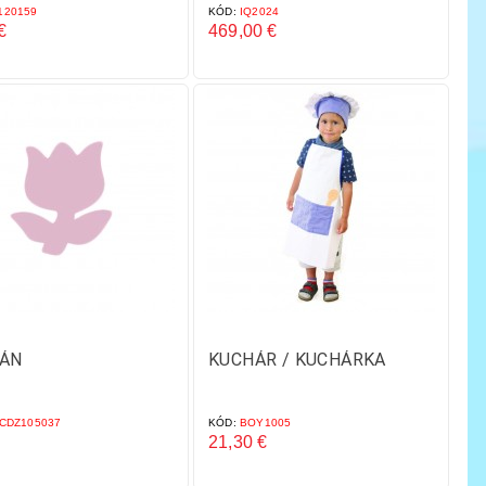
20159
KÓD:
IQ2024
€
469,00 €
Cena
PÁN
KUCHÁR / KUCHÁRKA
CDZ105037
KÓD:
BOY1005
21,30 €
Cena