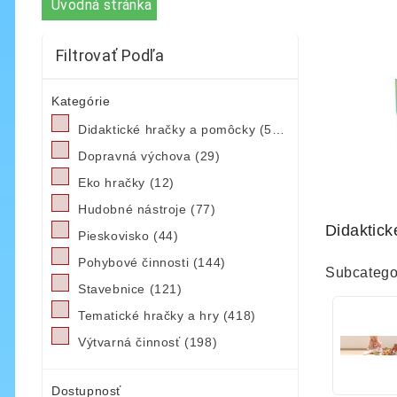
Úvodná stránka
Filtrovať Podľa
Kategórie
Didaktické hračky a pomôcky
(582)
Dopravná výchova
(29)
Eko hračky
(12)
Hudobné nástroje
(77)
Didaktic
Pieskovisko
(44)
Pohybové činnosti
(144)
Subcatego
Stavebnice
(121)
Tematické hračky a hry
(418)
Výtvarná činnosť
(198)
Dostupnosť