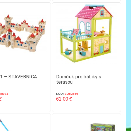
1 – STAVEBNICA
Domček pre bábiky s
terasou
8984
KÓD:
BO83556
€
61,00 €
Cena