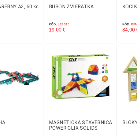
REBNÝ A3, 60 ks
BUBON ZVIERATKÁ
KOČÍK
KÓD:
LE3315
KÓD:
BFM
19,00 €
84,00 
Cena
Cena
HA
MAGNETICKÁ STAVEBNICA
BLOKY
POWER CLIX SOLIDS