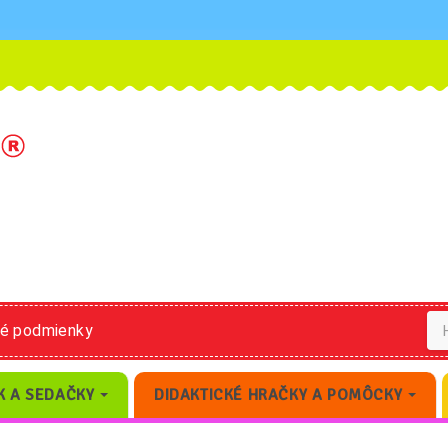
né podmienky
K A SEDAČKY
DIDAKTICKÉ HRAČKY A POMÔCKY