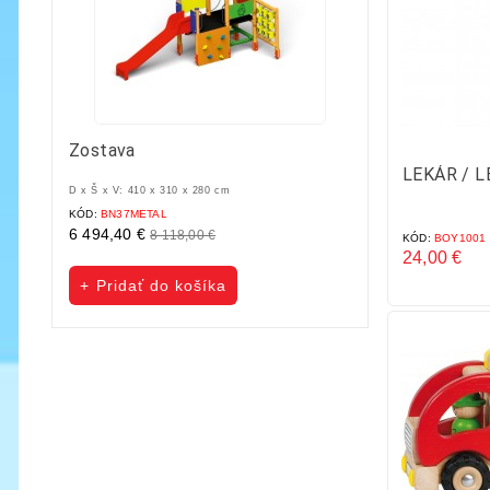
Zostava
STAVEBNICA PIX
LEKÁR / 
D x Š x V: 410 x 310 x 280 cm
KÓD:
BN37METAL
KÓD:
PTA101
6 494,40 €
339,00 €
8 118,00 €
353,00 €
KÓD:
BOY1001
Základná
Cena
Základná
Cena
24,00 €
cena
cena
Cena
Pridať do košíka
Pridať do koš