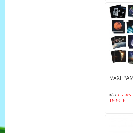
MAXI‑PAM
KÓD:
AK20405
19,90 €
Cena