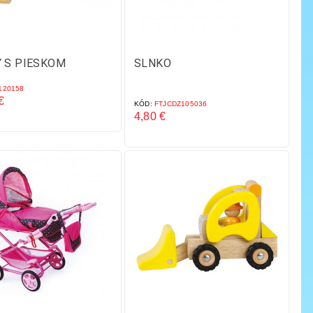
 S PIESKOM
SLNKO
20158
€
KÓD:
FTJCDZ105036
4,80 €
Cena