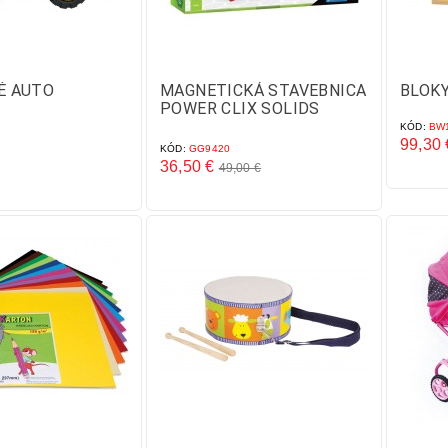
É AUTO
MAGNETICKÁ STAVEBNICA
BLOKY
POWER CLIX SOLIDS
KÓD:
BW1
99,30 
KÓD:
GG9420
Cena
36,50 €
49,00 €
Základná
Cena
cena