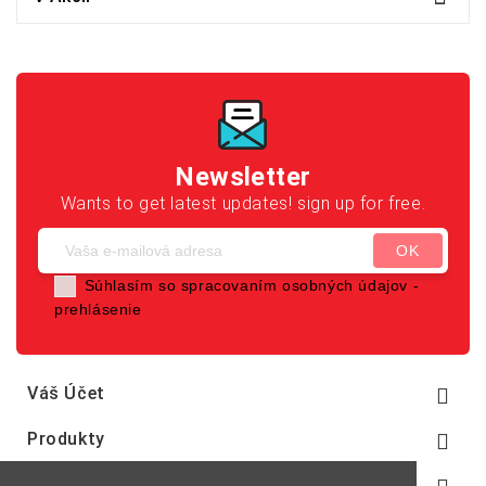
Newsletter
Wants to get latest updates! sign up for free.
Súhlasím so spracovaním osobných údajov -
prehlásenie
Váš Účet

Produkty

Naša Spoločnosť