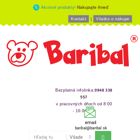
Akciové produkty!-
Nakupujte ihneď
Kontakt
|
Všetko o nákupe
Bezplatná infolinka:
0948 338
557
v pracovných dňoch od 8:00
- 16:00 hod
email
baribal@baribal.sk