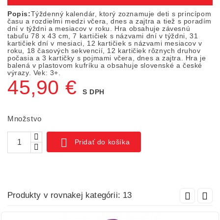
Popis:
Týždenný kalendár, ktorý zoznamuje deti s princípom
času a rozdielmi medzi včera, dnes a zajtra a tiež s poradím
dní v týždni a mesiacov v roku. Hra obsahuje závesnú
tabuľu 78 x 43 cm, 7 kartičiek s názvami dní v týždni, 31
kartičiek dní v mesiaci, 12 kartičiek s názvami mesiacov v
roku, 18 časových sekvencií, 12 kartičiek rôznych druhov
počasia a 3 kartičky s pojmami včera, dnes a zajtra. Hra je
balená v plastovom kufríku a obsahuje slovenské a české
výrazy. Vek: 3+.
45,90 €
S DPH
Množstvo

Pridať do košíka
Produkty v rovnakej kategórii: 13