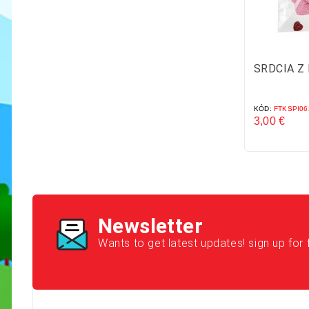
SRDCIA Z
KÓD:
FTKSPI06
3,00 €
Cena
Newsletter
Wants to get latest updates! sign up for 