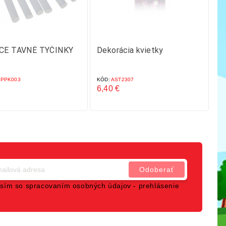
CE TAVNÉ TYČINKY
Dekorácia kvietky
Sa
k
PPK003
KÓD:
AST2307
KÓ
6,40 €
9,
Cena
C
sím so spracovaním osobných údajov -
prehlásenie