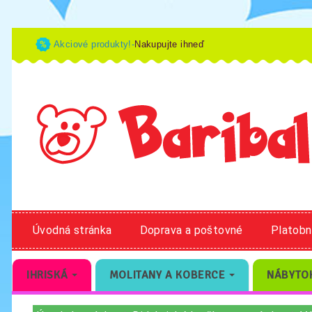
Akciové produkty!-
Nakupujte ihneď
Úvodná stránka
Doprava a poštovné
Platob
IHRISKÁ
MOLITANY A KOBERCE
NÁBYTO