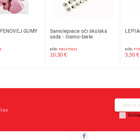
 PENOVEJ GUMY
Samolepiace oči školská
LEPIA
sada - čierno-biele
2
KÓD:
PB2470934
KÓD:
FTD
10,30 €
3,30 €
Cena
Cena
free.
Súhla