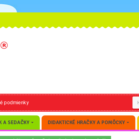
né podmienky
K A SEDAČKY
DIDAKTICKÉ HRAČKY A POMÔCKY