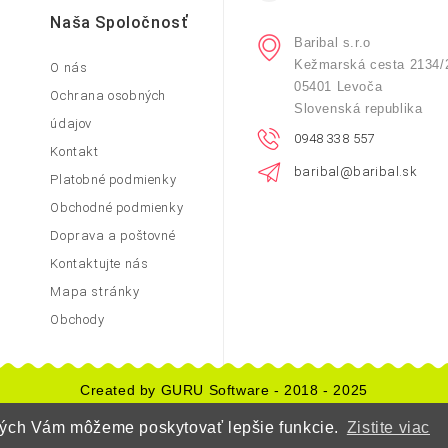
Naša Spoločnosť
Baribal s.r.o
Kežmarská cesta 2134/
O nás
05401 Levoča
Ochrana osobných
Slovenská republika
údajov
0948 338 557
Kontakt
baribal@baribal.sk
Platobné podmienky
Obchodné podmienky
Doprava a poštovné
Kontaktujte nás
Mapa stránky
Obchody
Created by GURU Software - 2018 - 2025
orých Vám môžeme poskytovať lepšie funkcie.
Zistite viac