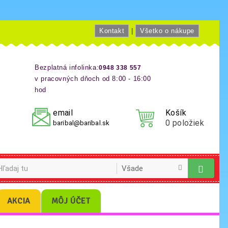
Kontakt
|
Všetko o nákupe
Bezplatná infolinka:
0948 338 557
v pracovných dňoch od 8:00 - 16:00
hod
email
Košík
0
položiek
baribal@baribal.sk
AKCIA
MÔJ ÚČET