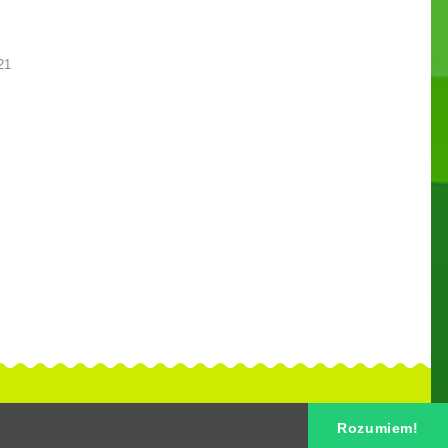
21
Rozumiem!