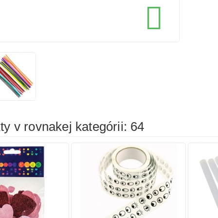
cena
cena

íka
Pridať do košíka
Prid
y v rovnakej kategórii: 64