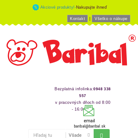
Akciové produkty!-
Nakupujte ihneď
Kontakt
|
Všetko o nákupe
Bezplatná infolinka:
0948 338
557
v pracovných dňoch od 8:00
- 16:00 hod
email
baribal@baribal.sk