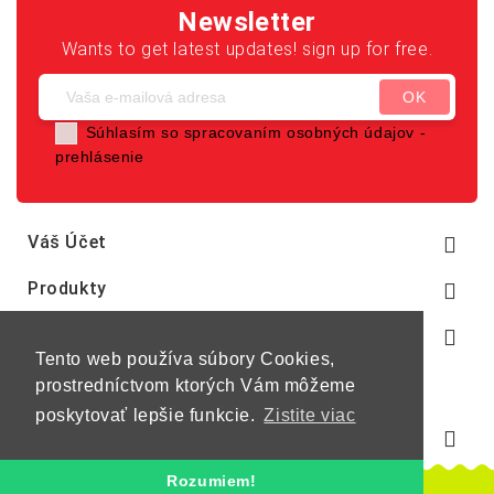
Newsletter
Wants to get latest updates! sign up for free.
Súhlasím so spracovaním osobných údajov -
prehlásenie
Váš Účet

Produkty

Naša Spoločnosť

Tento web používa súbory Cookies,
prostredníctvom ktorých Vám môžeme
poskytovať lepšie funkcie.
Zistite viac
Informácie O E-Shope

Rozumiem!