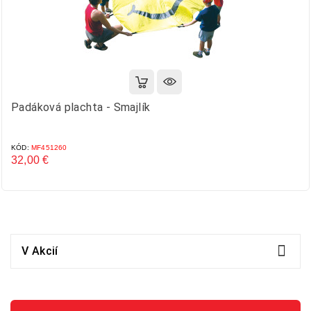
Padáková plachta - Smajlík
KÓD:
MF451260
32,00 €
Cena

V Akcií