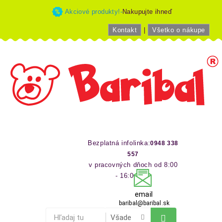
Akciové produkty!-
Nakupujte ihneď
Kontakt
|
Všetko o nákupe
Bezplatná infolinka:
0948 338
557
v pracovných dňoch od 8:00
- 16:00 hod
email
baribal@baribal.sk