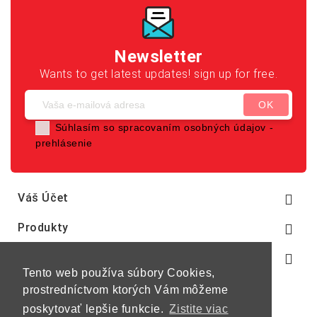
Newsletter
Wants to get latest updates! sign up for free.
Súhlasím so spracovaním osobných údajov -
prehlásenie
Váš Účet

Produkty

Naša Spoločnosť

Tento web používa súbory Cookies,
prostredníctvom ktorých Vám môžeme
poskytovať lepšie funkcie.
Zistite viac