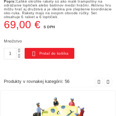
Popis:
Ľahké okrúhle rakety sú ako malé trampolíny na
odrážanie loptičiek alebo balónov medzi hráčmi. Aktívnu hru
môžu hrať aj družstvá a je ideálna pre zlepšenie koordinácie
oko-ruka. Rakety majú na svojom obvode rúčky. Set
obsahuje 6 rakiet a 6 loptičiek.
69,00 €
S DPH
Množstvo

Pridať do košíka
Produkty v rovnakej kategórii: 56