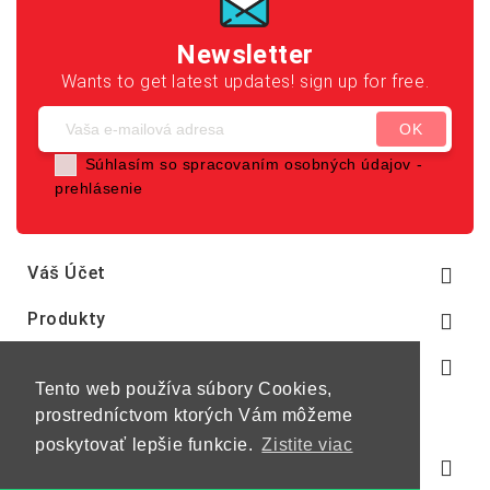
Newsletter
Wants to get latest updates! sign up for free.
Súhlasím so spracovaním osobných údajov -
prehlásenie
Váš Účet

Produkty

Naša Spoločnosť

Tento web používa súbory Cookies,
prostredníctvom ktorých Vám môžeme
poskytovať lepšie funkcie.
Zistite viac
Informácie O E-Shope
