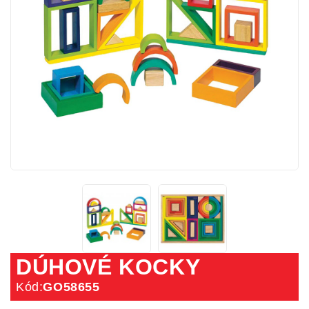
DÚHOVÉ KOCKY
Kód:
GO58655