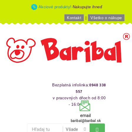
Akciové produkty!-
Nakupujte ihneď
Kontakt
|
Všetko o nákupe
Bezplatná infolinka:
0948 338
557
v pracovných dňoch od 8:00
- 16:00 hod
email
baribal@baribal.sk