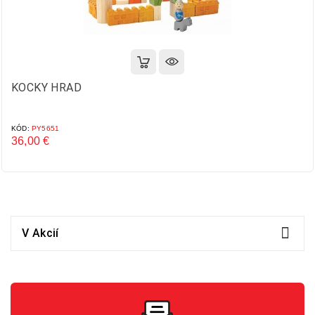
KOCKY HRAD
KÓD:
PY5651
36,00 €
Cena

V Akcií