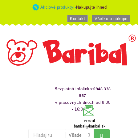
Akciové produkty!-
Nakupujte ihneď
Kontakt
|
Všetko o nákupe
Bezplatná infolinka:
0948 338
557
v pracovných dňoch od 8:00
- 16:00 hod
email
baribal@baribal.sk