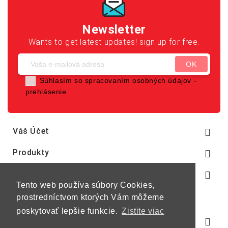
Newsletter
Wants to get latest updates! sign up for free.
Súhlasím so spracovaním osobných údajov -
prehlásenie
Váš Účet

Produkty

Naša Spoločnosť

Tento web používa súbory Cookies,
prostredníctvom ktorých Vám môžeme
poskytovať lepšie funkcie.
Zistite viac
Informácie O E-Shope
