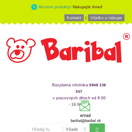
Akciové produkty!-
Nakupujte ihneď
Kontakt
|
Všetko o nákupe
Bezplatná infolinka:
0948 338
557
v pracovných dňoch od 8:00
- 16:00 hod
email
baribal@baribal.sk