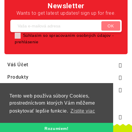
Newsletter
Wants to get latest updates! sign up for free.
Súhlasím so spracovaním osobných údajov -
prehlásenie
Váš Účet

Produkty

Naša Spoločnosť

Tento web používa súbory Cookies,
prostredníctvom ktorých Vám môžeme
poskytovať lepšie funkcie.
Zistite viac
Informácie O E-Shope

Rozumiem!