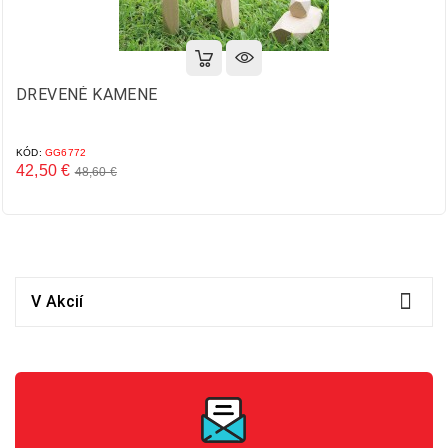
DREVENÉ KAMENE
KÓD:
GG6772
42,50 €
48,60 €
Základná
Cena
cena

V Akcií