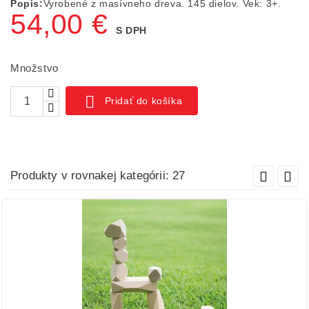
Popis:
Vyrobené z masívneho dreva. 145 dielov. Vek: 3+.
54,00 €
S DPH
Množstvo

Pridať do košíka
Produkty v rovnakej kategórii: 27