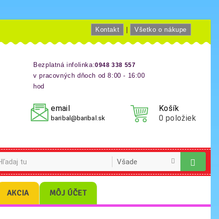
Kontakt
|
Všetko o nákupe
Bezplatná infolinka:
0948 338 557
v pracovných dňoch od 8:00 - 16:00
hod
email
Košík
0
položiek
baribal@baribal.sk
AKCIA
MÔJ ÚČET