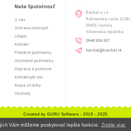
Naša Spoločnosť
Baribal s.r.o
Kežmarská cesta 2134/
O nás
05401 Levoča
Ochrana osobných
Slovenská republika
údajov
0948 338 557
Kontakt
baribal@baribal.sk
Platobné podmienky
Obchodné podmienky
Doprava a poštovné
Kontaktujte nás
Mapa stránky
Obchody
Created by GURU Software - 2018 - 2025
orých Vám môžeme poskytovať lepšie funkcie.
Zistite viac