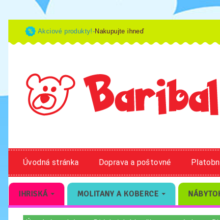
Akciové produkty!-
Nakupujte ihneď
Úvodná stránka
Doprava a poštovné
Platob
IHRISKÁ
MOLITANY A KOBERCE
NÁBYTO