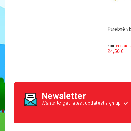
Farebné vk
KÓD:
BGBJ360
24,50 €
Cena
Newsletter
Wants to get latest updates! sign up for 