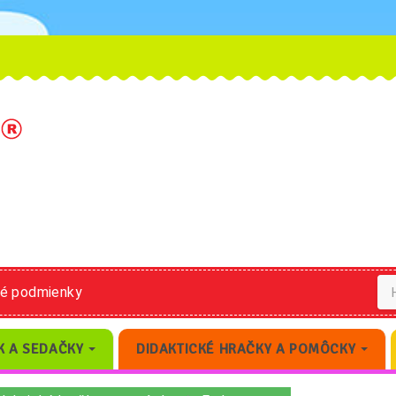
né podmienky
K A SEDAČKY
DIDAKTICKÉ HRAČKY A POMÔCKY