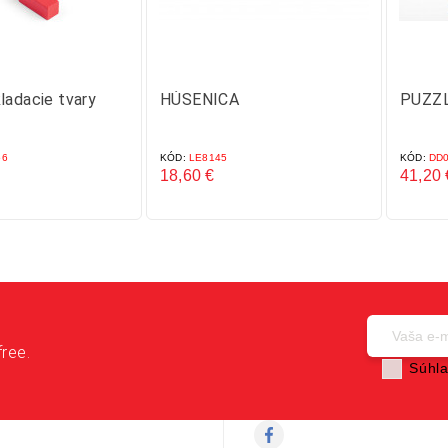
ladacie tvary
HÚSENICA
PUZZL
56
KÓD:
LE8145
KÓD:
DD0
18,60 €
41,20 
Cena
Cena
free.
Súhla