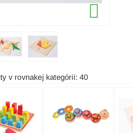
cena
cena

íka
Pridať do košíka
Prid
y v rovnakej kategórii: 40