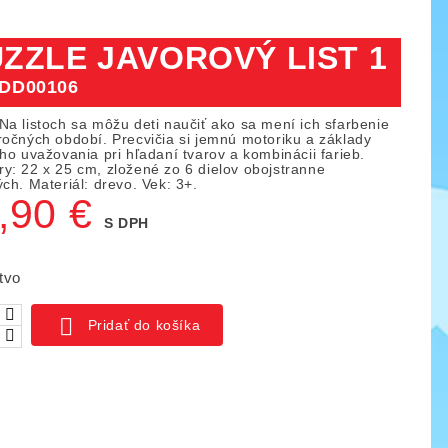
ZZLE JAVOROVÝ LIST 1
DD00106
Na listoch sa môžu deti naučiť ako sa mení ich sfarbenie
ročných období. Precvičia si jemnú motoriku a základy
ho uvažovania pri hľadaní tvarov a kombinácii farieb.
y: 22 x 25 cm, zložené zo 6 dielov obojstranne
ch. Materiál: drevo. Vek: 3+.
,90 €
S DPH
tvo

Pridať do košíka
ica IO blocks, 1000 ks
Piks náučný set 128 ks
03
KÓD:
YTKE02
141,00 €
261,50 €
159,50 €
ná
Základná
Cena