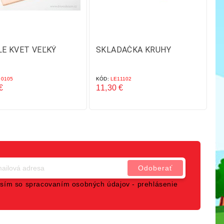
E KVET VEĽKÝ
SKLADAČKA KRUHY
S
Z
0105
KÓD:
LE11102
KÓ
€
11,30 €
42
Cena
C
sím so spracovaním osobných údajov -
prehlásenie