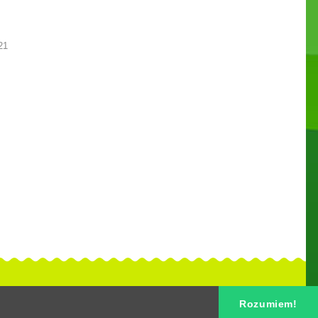
21
Rozumiem!