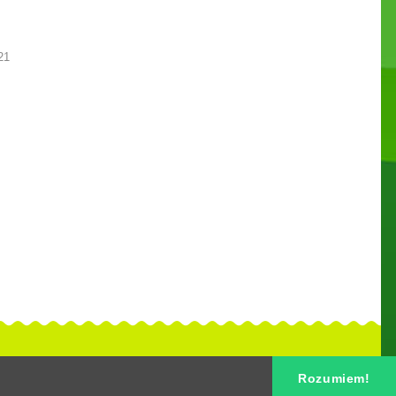
21
Rozumiem!