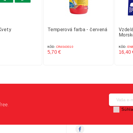
Kvety
Temperová farba - červená
Vzdelá
Morsk
KÓD:
CR4043010
KÓD:
EN8
5,70 €
16,40 
Cena
Cena
free.
Súhla