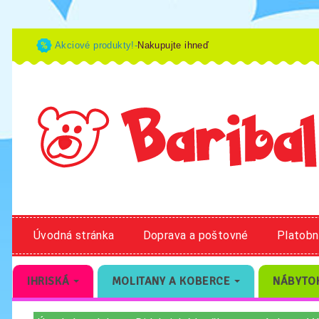
Akciové produkty!-
Nakupujte ihneď
Úvodná stránka
Doprava a poštovné
Platob
IHRISKÁ
MOLITANY A KOBERCE
NÁBYTO