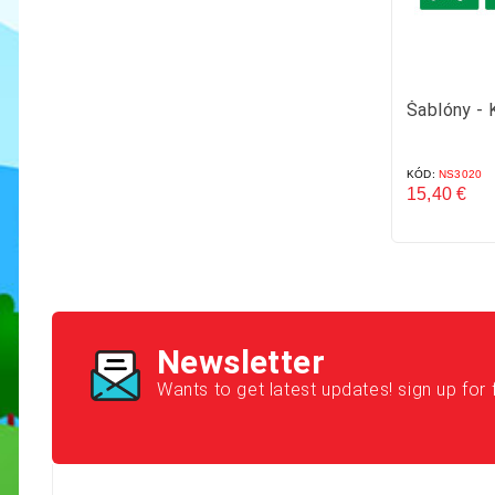
Šablóny - 
KÓD:
NS3020
15,40 €
Cena
Newsletter
Wants to get latest updates! sign up for 