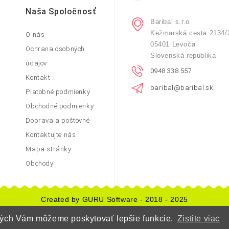
Naša Spoločnosť
Baribal s.r.o
Kežmarská cesta 2134/
O nás
05401 Levoča
Ochrana osobných
Slovenská republika
údajov
0948 338 557
Kontakt
baribal@baribal.sk
Platobné podmienky
Obchodné podmienky
Doprava a poštovné
Kontaktujte nás
Mapa stránky
Obchody
Created by GURU Software - 2018 - 2025
orých Vám môžeme poskytovať lepšie funkcie.
Zistite viac