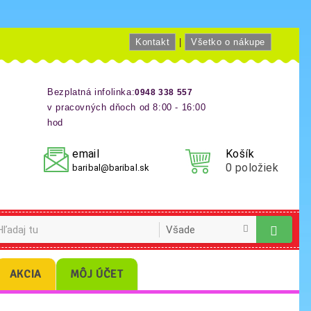
Kontakt
|
Všetko o nákupe
Bezplatná infolinka:
0948 338 557
v pracovných dňoch od 8:00 - 16:00
hod
email
Košík
0
položiek
baribal@baribal.sk
AKCIA
MÔJ ÚČET