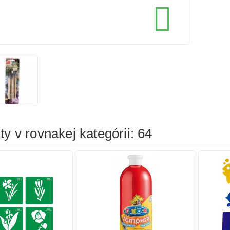
cena
cena

íka
Pridať do košíka
Prid
y v rovnakej kategórii: 64