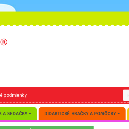
né podmienky
K A SEDAČKY
DIDAKTICKÉ HRAČKY A POMÔCKY