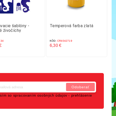
vacie šablóny -
Temperová farba zlatá
Sa
é živočíchy
34
KÓD:
CR4042719
KÓ
€
6,30 €
16
Cena
C
sím so spracovaním osobných údajov -
prehlásenie