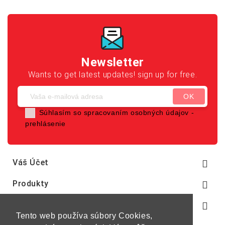
Newsletter
Wants to get latest updates! sign up for free.
Súhlasím so spracovaním osobných údajov -
prehlásenie
Váš Účet

Produkty

Naša Spoločnosť

Tento web používa súbory Cookies,