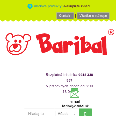
Akciové produkty!-
Nakupujte ihneď
Kontakt
|
Všetko o nákupe
Bezplatná infolinka:
0948 338
557
v pracovných dňoch od 8:00
- 16:00 hod
email
baribal@baribal.sk