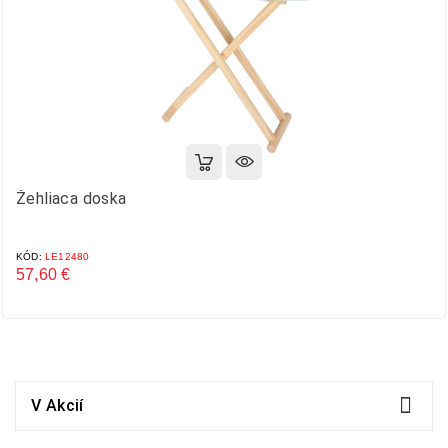
Žehliaca doska
KÓD:
LE12480
57,60 €
Cena

V Akcií