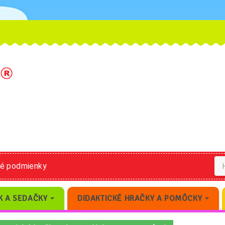
né podmienky
K A SEDAČKY
DIDAKTICKÉ HRAČKY A POMÔCKY