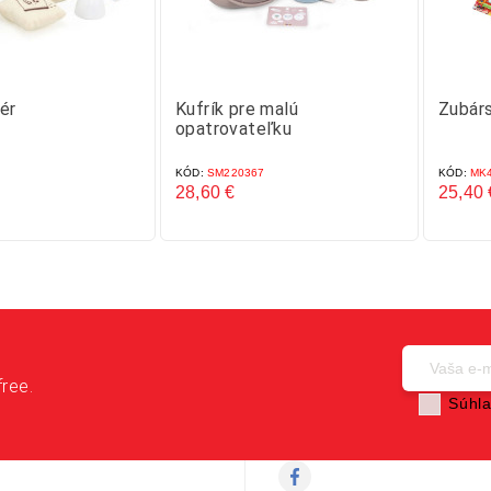
ér
Kufrík pre malú
Zubárs
opatrovateľku
KÓD:
SM220367
KÓD:
MK4
28,60 €
25,40 
Cena
Cena
free.
Súhla