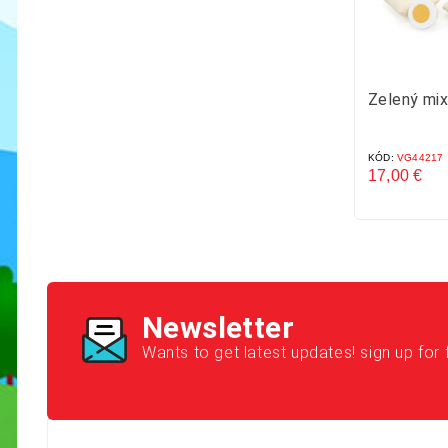
Zelený mix
KÓD:
VG44217
17,00 €
Cena
Newsletter
Wants to get latest updates! sign up for 