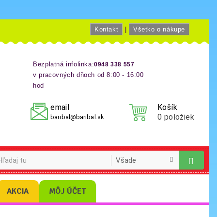
Kontakt
|
Všetko o nákupe
Bezplatná infolinka:
0948 338 557
v pracovných dňoch od 8:00 - 16:00
hod
email
Košík
0
položiek
baribal@baribal.sk
AKCIA
MÔJ ÚČET