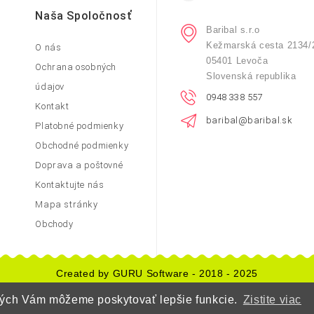
Naša Spoločnosť
Baribal s.r.o
Kežmarská cesta 2134/
O nás
05401 Levoča
Ochrana osobných
Slovenská republika
údajov
0948 338 557
Kontakt
baribal@baribal.sk
Platobné podmienky
Obchodné podmienky
Doprava a poštovné
Kontaktujte nás
Mapa stránky
Obchody
Created by GURU Software - 2018 - 2025
orých Vám môžeme poskytovať lepšie funkcie.
Zistite viac