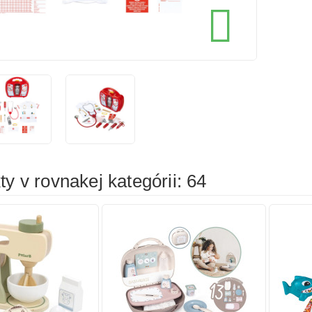
cena
cena

íka
Pridať do košíka
Prid
y v rovnakej kategórii: 64