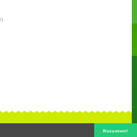
21
Rozumiem!