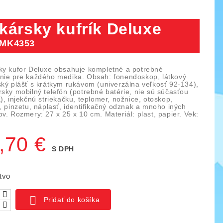
kársky kufrík Deluxe
MK4353
ky kufor Deluxe obsahuje kompletné a potrebné
nie pre každého medika. Obsah: fonendoskop, látkový
ský plášť s krátkym rukávom (univerzálna veľkosť 92-134),
rsky mobilný telefón (potrebné batérie, nie sú súčasťou
), injekčnú striekačku, teplomer, nožnice, otoskop,
, pinzetu, náplasť, identifikačný odznak a mnoho iných
v. Rozmery: 27 x 25 x 10 cm. Materiál: plast, papier. Vek:
,70 €
S DPH
ica IO blocks, 1000 ks
Piks náučný set 128 ks
tvo

Pridať do košíka
03
KÓD:
YTKE02
141,00 €
261,50 €
159,50 €
ná
Základná
Cena