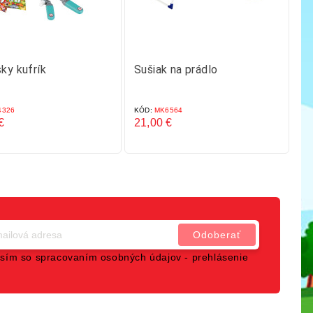
ky kufrík
Sušiak na prádlo
Le
326
KÓD:
MK6564
KÓ
€
21,00 €
27
Cena
C
sím so spracovaním osobných údajov -
prehlásenie