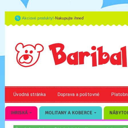
Akciové produkty!-
Nakupujte ihneď
Úvodná stránka
Doprava a poštovné
Platob
IHRISKÁ
MOLITANY A KOBERCE
NÁBYTO