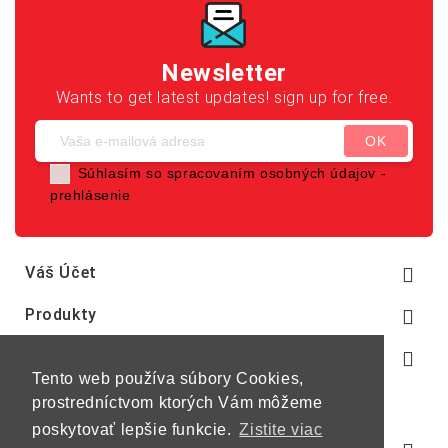
Newsletter
Wants to get latest updates! sign up for free.
Súhlasím so spracovaním osobných údajov -
prehlásenie
Váš Účet

Produkty

Naša Spoločnosť

Tento web používa súbory Cookies,
prostredníctvom ktorých Vám môžeme
poskytovať lepšie funkcie.
Zistite viac