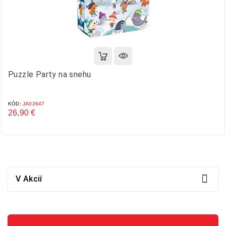
Puzzle Party na snehu
KÓD:
JA02647
26,90 €
Cena

V Akcií