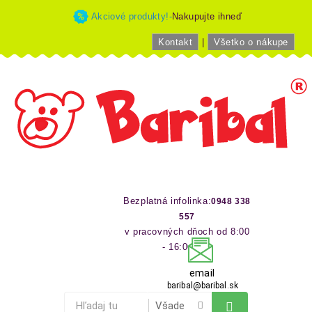
Akciové produkty!-
Nakupujte ihneď
Kontakt
|
Všetko o nákupe
Bezplatná infolinka:
0948 338
557
v pracovných dňoch od 8:00
- 16:00 hod
email
baribal@baribal.sk