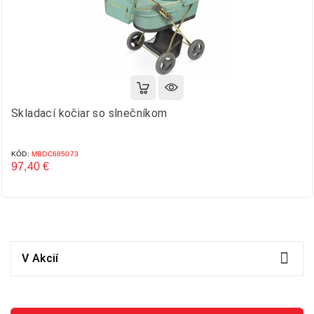
Skladací kočiar so slnečníkom
KÓD:
MBDC685073
97,40 €
Cena

V Akcií