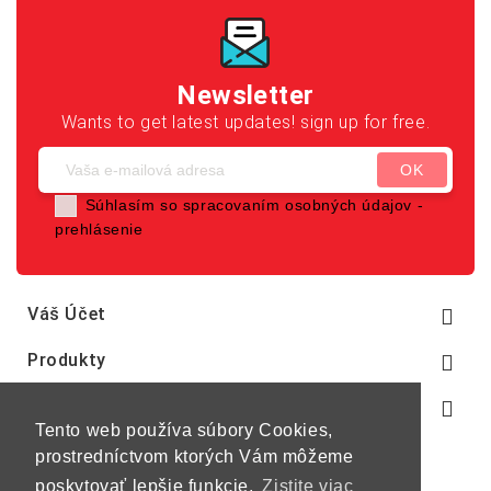
Newsletter
Wants to get latest updates! sign up for free.
Súhlasím so spracovaním osobných údajov -
prehlásenie
Váš Účet

Produkty

Naša Spoločnosť

Tento web používa súbory Cookies,
prostredníctvom ktorých Vám môžeme
poskytovať lepšie funkcie.
Zistite viac