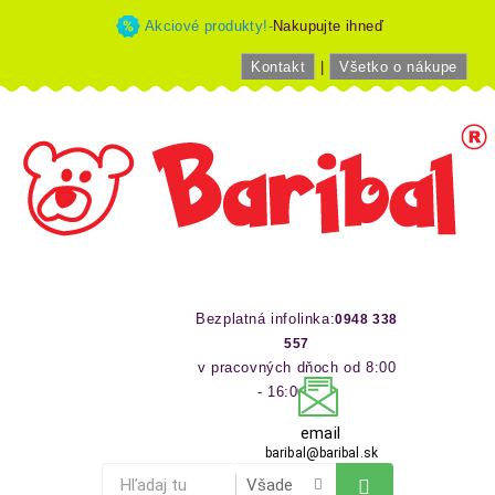
Akciové produkty!-
Nakupujte ihneď
Kontakt
|
Všetko o nákupe
Bezplatná infolinka:
0948 338
557
v pracovných dňoch od 8:00
- 16:00 hod
email
baribal@baribal.sk