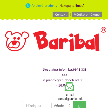
Akciové produkty!-
Nakupujte ihneď
Kontakt
|
Všetko o nákupe
Bezplatná infolinka:
0948 338
557
v pracovných dňoch od 8:00
- 16:00 hod
email
baribal@baribal.sk