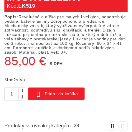
Kód:
LK519
Popis:
Revolučné autíčko pre malých i veľkých, nepotrebuje
pedále, batérie ani iný zdroj pohonu a predsa ide.
Mechanický zázrak, ktorý využíva nevyčerpateľné zdroje –
zotrvačnosť, odstredivú silu, gravitáciu a trenie. Dizajn
Lukicaru pripomína pretekárske auto, s ktorým deti zažijú
veľa zábavy z pretekárskej jazdy. Lukicar je vhodný pre deti
od 3 rokov, má nosnosť až 100 kg. Rozmery: 80 x 34 x 41
cm. Farebnosť autičiek je dodávaná podľa skladových
zásob. Materiál: plast. Vek: 3+.
85,00 €
S DPH
Množstvo

Pridať do košíka
Produkty v rovnakej kategórii: 28