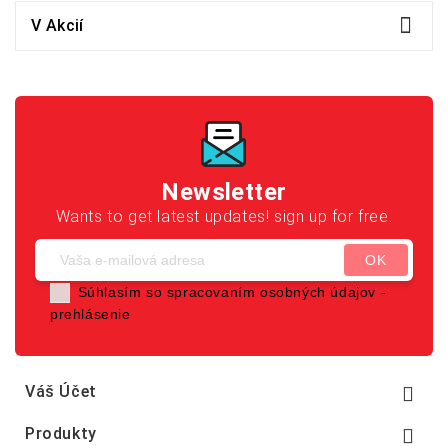

V Akcií
Newsletter
Wants to get latest updates! sign up for free.
Súhlasím so spracovaním osobných údajov -
prehlásenie
Váš Účet

Produkty
