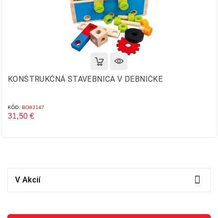
KONŠTRUKČNÁ STAVEBNICA V DEBNIČKE
KÓD:
BO82147
31,50 €
Cena

V Akcií