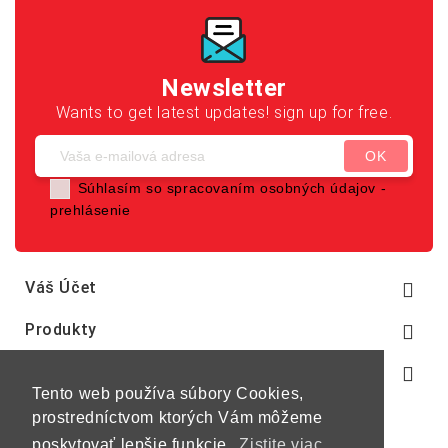
Newsletter
Wants to get latest updates! sign up for free.
Súhlasím so spracovaním osobných údajov -
prehlásenie
Váš Účet

Produkty

Naša Spoločnosť

Tento web používa súbory Cookies,
prostredníctvom ktorých Vám môžeme
poskytovať lepšie funkcie.
Zistite viac