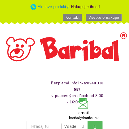
Akciové produkty!-
Nakupujte ihneď
Kontakt
|
Všetko o nákupe
Bezplatná infolinka:
0948 338
557
v pracovných dňoch od 8:00
- 16:00 hod
email
baribal@baribal.sk