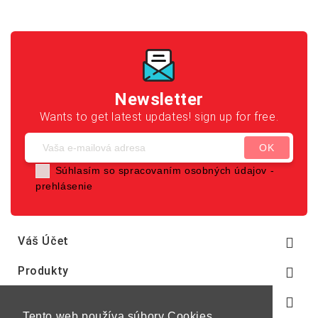
Newsletter
Wants to get latest updates! sign up for free.
Súhlasím so spracovaním osobných údajov -
prehlásenie
Váš Účet

Produkty

Naša Spoločnosť

Tento web používa súbory Cookies,