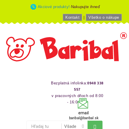
Akciové produkty!-
Nakupujte ihneď
Kontakt
|
Všetko o nákupe
Bezplatná infolinka:
0948 338
557
v pracovných dňoch od 8:00
- 16:00 hod
email
baribal@baribal.sk