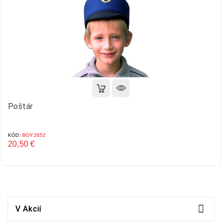
Poštár
KÓD:
BOY2652
20,50 €
Cena

V Akcií