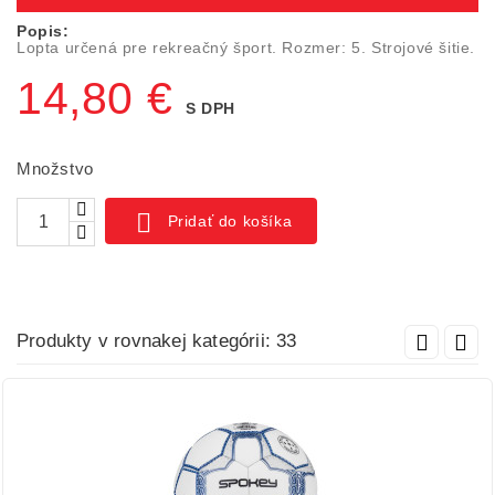
Popis:
Lopta určená pre rekreačný šport. Rozmer: 5. Strojové šitie.
14,80 €
S DPH
Množstvo

Pridať do košíka
Produkty v rovnakej kategórii: 33