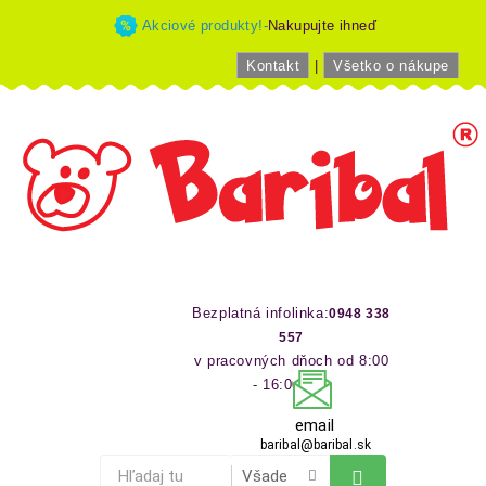
Akciové produkty!-
Nakupujte ihneď
Kontakt
|
Všetko o nákupe
Bezplatná infolinka:
0948 338
557
v pracovných dňoch od 8:00
- 16:00 hod
email
baribal@baribal.sk