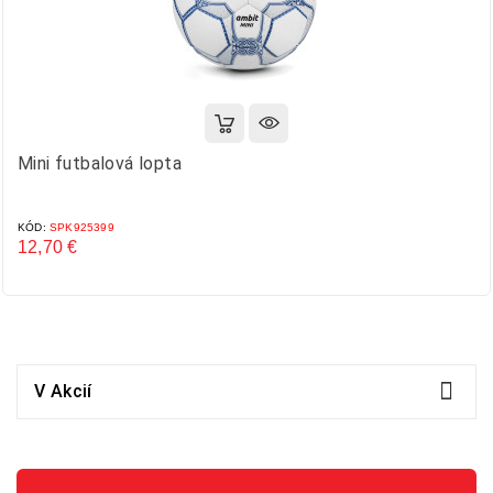
Mini futbalová lopta
KÓD:
SPK925399
12,70 €
Cena

V Akcií