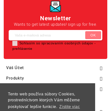
Newsletter
Wants to get latest updates! sign up for free.
Súhlasím so spracovaním osobných údajov -
prehlásenie
Váš Účet

Produkty

Naša Spoločnosť

Tento web používa súbory Cookies,
prostredníctvom ktorých Vám môžeme
poskytovať lepšie funkcie.
Zistite viac