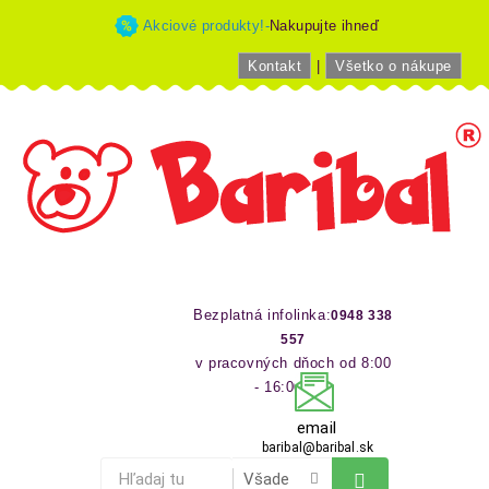
Akciové produkty!-
Nakupujte ihneď
Kontakt
|
Všetko o nákupe
Bezplatná infolinka:
0948 338
557
v pracovných dňoch od 8:00
- 16:00 hod
email
baribal@baribal.sk