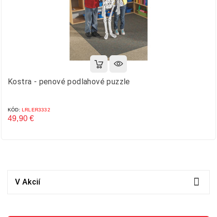
Kostra - penové podlahové puzzle
KÓD:
LRLER3332
49,90 €
Cena

V Akcií