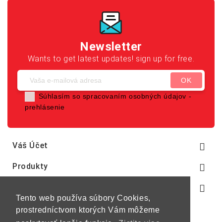
Newsletter
Wants to get latest updates! sign up for free.
Súhlasím so spracovaním osobných údajov -
prehlásenie
Váš Účet

Produkty

Naša Spoločnosť

Tento web používa súbory Cookies,
prostredníctvom ktorých Vám môžeme