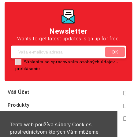
Newsletter
Wants to get latest updates! sign up for free.
Súhlasím so spracovaním osobných údajov -
prehlásenie
Váš Účet

Produkty

Naša Spoločnosť

Tento web používa súbory Cookies,
prostredníctvom ktorých Vám môžeme