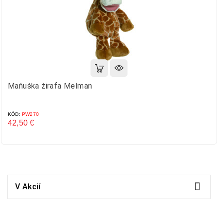
Maňuška žirafa Melman
KÓD:
PW270
42,50 €
Cena

V Akcií