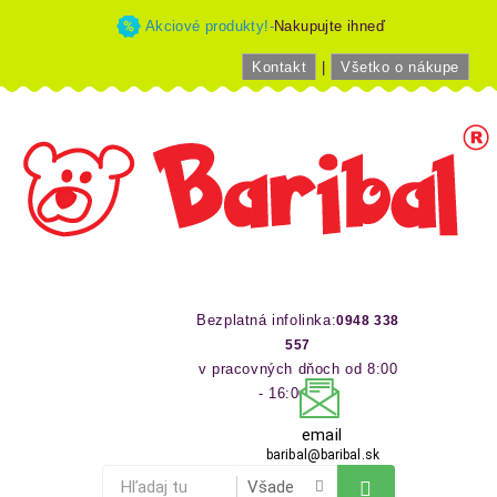
Akciové produkty!-
Nakupujte ihneď
Kontakt
|
Všetko o nákupe
Bezplatná infolinka:
0948 338
557
v pracovných dňoch od 8:00
- 16:00 hod
email
baribal@baribal.sk