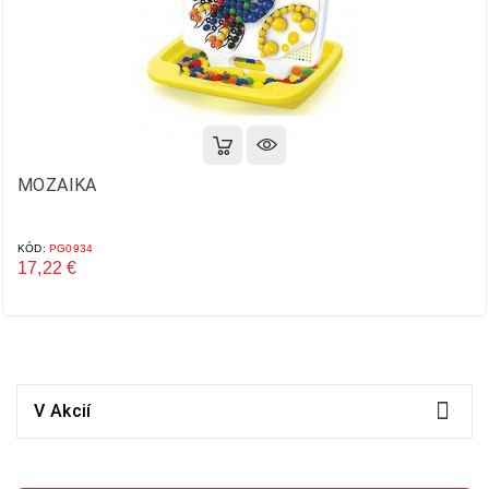
MOZAIKA
KÓD:
PG0934
17,22 €
Cena

V Akcií