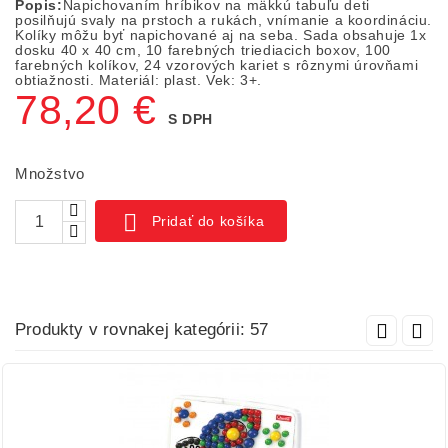
Popis:
Napichovaním hríbikov na mäkkú tabuľu deti
posilňujú svaly na prstoch a rukách, vnímanie a koordináciu.
Kolíky môžu byť napichované aj na seba. Sada obsahuje 1x
dosku 40 x 40 cm, 10 farebných triediacich boxov, 100
farebných kolíkov, 24 vzorových kariet s rôznymi úrovňami
obtiažnosti. Materiál: plast. Vek: 3+.
78,20 €
S DPH
Množstvo

Pridať do košíka
Produkty v rovnakej kategórii: 57