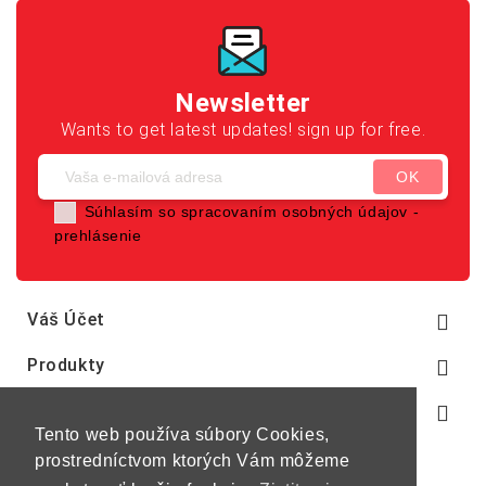
Newsletter
Wants to get latest updates! sign up for free.
Súhlasím so spracovaním osobných údajov -
prehlásenie
Váš Účet

Produkty

Naša Spoločnosť

Tento web používa súbory Cookies,
prostredníctvom ktorých Vám môžeme