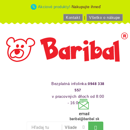
Akciové produkty!-
Nakupujte ihneď
Kontakt
|
Všetko o nákupe
Bezplatná infolinka:
0948 338
557
v pracovných dňoch od 8:00
- 16:00 hod
email
baribal@baribal.sk