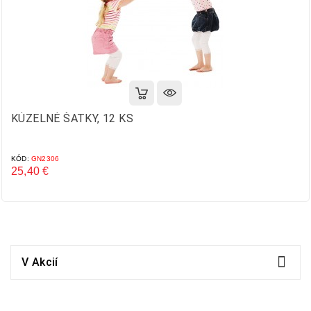
KÚZELNÉ ŠATKY, 12 KS
KÓD:
GN2306
25,40 €
Cena

V Akcií