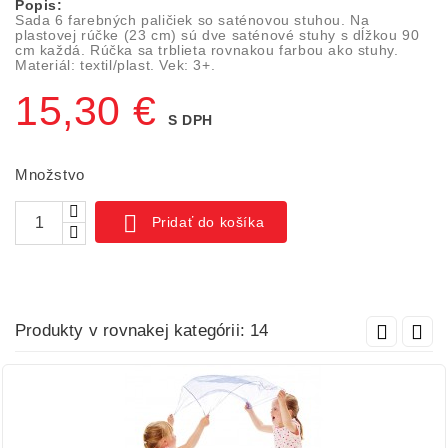
Popis:
Sada 6 farebných paličiek so saténovou stuhou. Na
plastovej rúčke (23 cm) sú dve saténové stuhy s dĺžkou 90
cm každá. Rúčka sa trblieta rovnakou farbou ako stuhy.
Materiál: textil/plast. Vek: 3+.
15,30 €
S DPH
Množstvo

Pridať do košíka
Produkty v rovnakej kategórii: 14