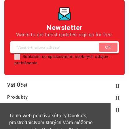
Newsletter
Wants to get latest updates! sign up for free.
Súhlasím so spracovaním osobných údajov -
prehlásenie
Váš Účet

Produkty

Naša Spoločnosť

Tento web používa súbory Cookies,
prostredníctvom ktorých Vám môžeme