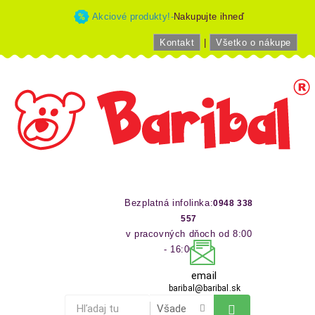
Akciové produkty!-
Nakupujte ihneď
Kontakt
|
Všetko o nákupe
Bezplatná infolinka:
0948 338
557
v pracovných dňoch od 8:00
- 16:00 hod
email
baribal@baribal.sk