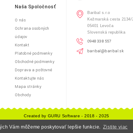
Naša Spoločnosť
Baribal s.r.o
Kežmarská cesta 2134/
O nás
05401 Levoča
Ochrana osobných
Slovenská republika
údajov
0948 338 557
Kontakt
baribal@baribal.sk
Platobné podmienky
Obchodné podmienky
Doprava a poštovné
Kontaktujte nás
Mapa stránky
Obchody
Created by GURU Software - 2018 - 2025
orých Vám môžeme poskytovať lepšie funkcie.
Zistite viac