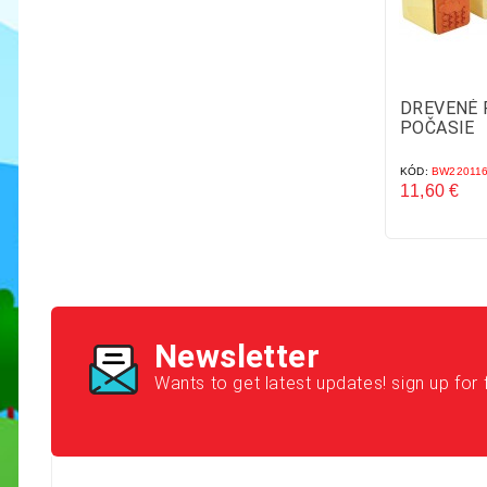
DREVENÉ 
POČASIE
KÓD:
BW22011
11,60 €
Cena
Newsletter
Wants to get latest updates! sign up for 