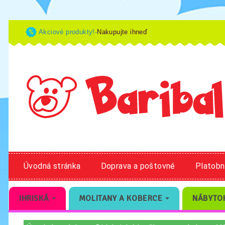
Akciové produkty!-
Nakupujte ihneď
Úvodná stránka
Doprava a poštovné
Platob
IHRISKÁ
MOLITANY A KOBERCE
NÁBYTO