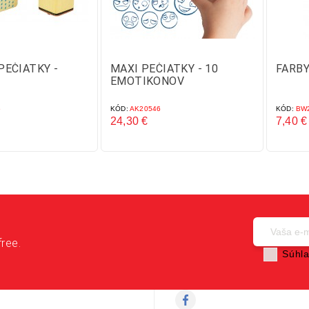
PEČIATKY -
MAXI PEČIATKY - 10
FARBY
EMOTIKONOV
6
KÓD:
AK20546
KÓD:
BW2
24,30 €
7,40 €
Cena
Cena
free.
Súhla