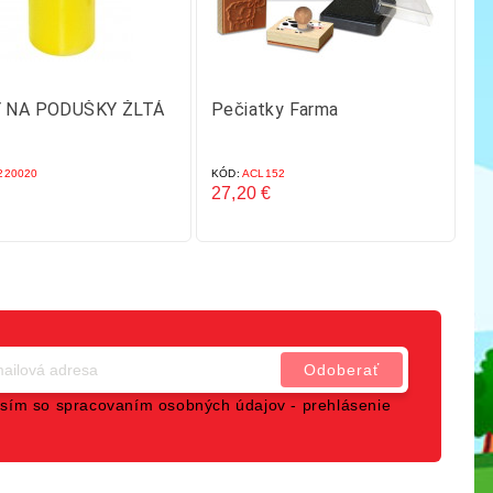
 NA PODUŠKY ŽLTÁ
Pečiatky Farma
Pe
se
20020
KÓD:
ACL152
KÓ
27,20 €
22
Cena
C
sím so spracovaním osobných údajov -
prehlásenie