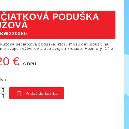
EČIATKOVÁ PODUŠKA
UŽOVÁ
BW220086
Ružová pečiatková poduška, ktorú môžu deti použiť na
nie svojich výtvorov alebo svojich kresieb. Rozmery: 14 x
20 €
S DPH
tvo

Pridať do košíka
ica IO blocks, 1000 ks
Piks náučný set 128 ks
03
KÓD:
YTKE02
141,00 €
261,50 €
159,50 €
ná
Základná
Cena