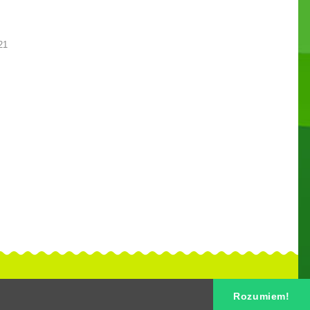
21
Rozumiem!