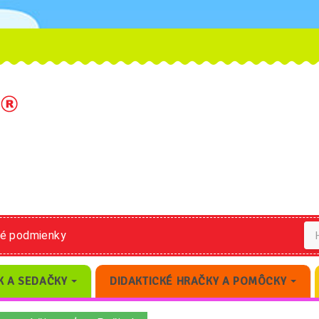
né podmienky
K A SEDAČKY
DIDAKTICKÉ HRAČKY A POMÔCKY