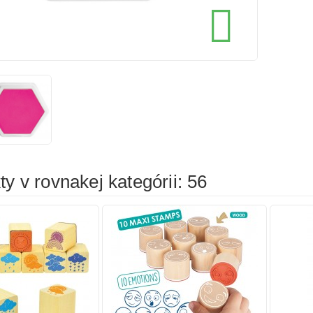
cena
cena

íka
Pridať do košíka
Prid
y v rovnakej kategórii: 56