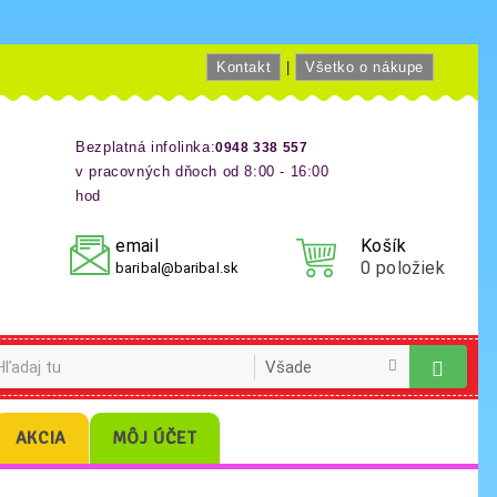
Kontakt
|
Všetko o nákupe
Bezplatná infolinka:
0948 338 557
v pracovných dňoch od 8:00 - 16:00
hod
email
Košík
0
položiek
baribal@baribal.sk
AKCIA
MÔJ ÚČET