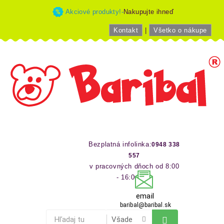
Akciové produkty!-
Nakupujte ihneď
Kontakt
|
Všetko o nákupe
Bezplatná infolinka:
0948 338
557
v pracovných dňoch od 8:00
- 16:00 hod
email
baribal@baribal.sk