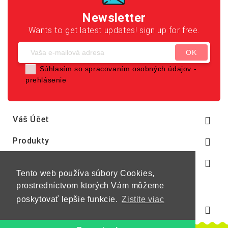
Newsletter
Wants to get latest updates! sign up for free.
Súhlasím so spracovaním osobných údajov -
prehlásenie
Váš Účet

Produkty

Naša Spoločnosť

Tento web používa súbory Cookies,
prostredníctvom ktorých Vám môžeme
poskytovať lepšie funkcie.
Zistite viac
Informácie O E-Shope
