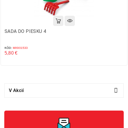
SADA DO PIESKU 4
KÓD:
MX901533
5,80 €
Cena

V Akcií