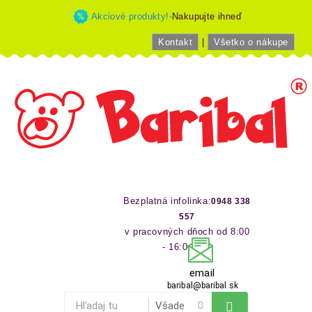
Akciové produkty!-
Nakupujte ihneď
Kontakt
|
Všetko o nákupe
Bezplatná infolinka:
0948 338
557
v pracovných dňoch od 8:00
- 16:00 hod
email
baribal@baribal.sk