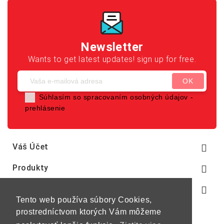
Newsletter
Wants to get latest updates! sign up for free.
Súhlasím so spracovaním osobných údajov -
prehlásenie
Váš Účet

Produkty

Naša Spoločnosť

Tento web používa súbory Cookies,
prostredníctvom ktorých Vám môžeme