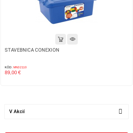
STAVEBNICA CONEXION
KÓD:
MN32110
89,00 €
Cena

V Akcií