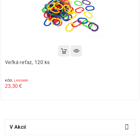
Veľká reťaz, 120 ks
KÓD:
LA40468
23,30 €
Cena

V Akcií