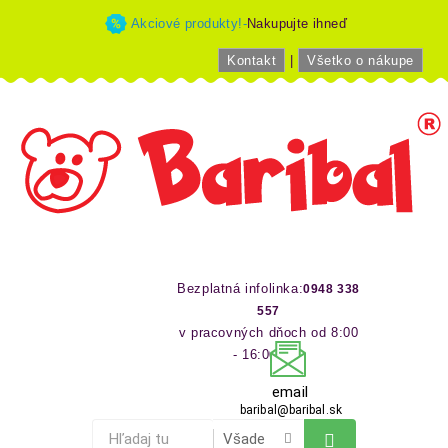
Akciové produkty!-
Nakupujte ihneď
Kontakt
|
Všetko o nákupe
Bezplatná infolinka:
0948 338
557
v pracovných dňoch od 8:00
- 16:00 hod
email
baribal@baribal.sk