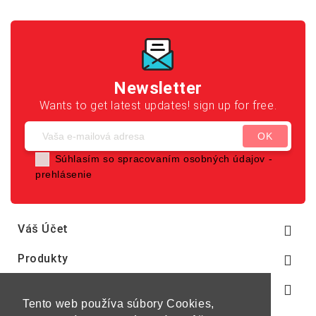
Newsletter
Wants to get latest updates! sign up for free.
Súhlasím so spracovaním osobných údajov -
prehlásenie
Váš Účet

Produkty

Naša Spoločnosť

Tento web používa súbory Cookies,