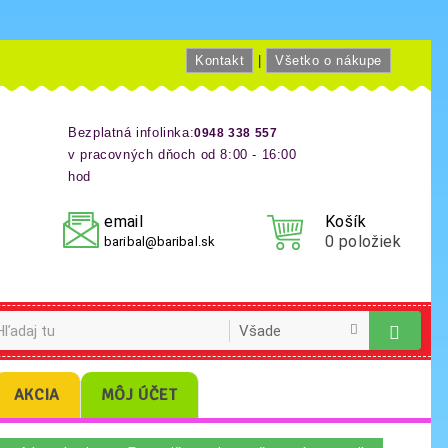
Kontakt
|
Všetko o nákupe
Bezplatná infolinka:
0948 338 557
v pracovných dňoch od 8:00 - 16:00
hod
email
Košík
0
položiek
baribal@baribal.sk
AKCIA
MÔJ ÚČET