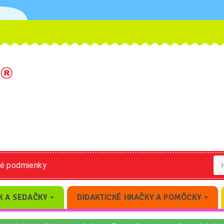
né podmienky
K A SEDAČKY
DIDAKTICKÉ HRAČKY A POMÔCKY