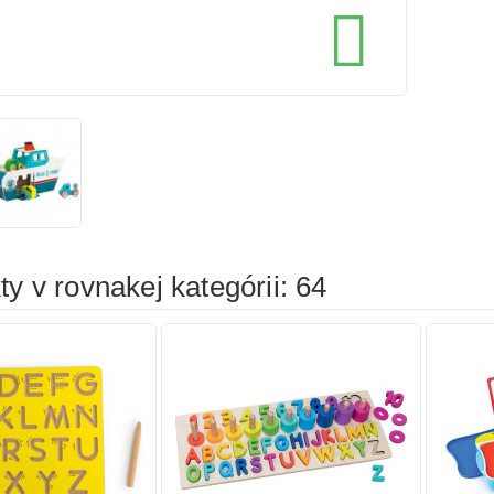
cena
cena

íka
Pridať do košíka
Prid
y v rovnakej kategórii: 64