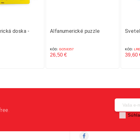
ická doska -
Alfanumerické puzzle
Svete
KÓD:
GO58357
KÓD:
LRE
26,50 €
39,60 
Cena
Cena
free.
Súhla