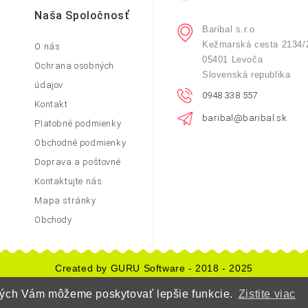
Naša Spoločnosť
Baribal s.r.o
Kežmarská cesta 2134/
O nás
05401 Levoča
Ochrana osobných
Slovenská republika
údajov
0948 338 557
Kontakt
baribal@baribal.sk
Platobné podmienky
Obchodné podmienky
Doprava a poštovné
Kontaktujte nás
Mapa stránky
Obchody
Created by GURU Software - 2018 - 2025
orých Vám môžeme poskytovať lepšie funkcie.
Zistite viac