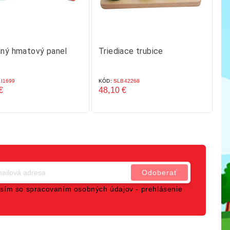
lný hmatový panel
Triediace trubice
N
d
I1699
KÓD:
SLB42268
KÓ
€
48,10 €
23
Cena
C
sím so spracovaním osobných údajov -
prehlásenie