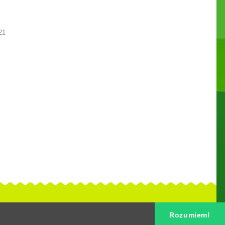
21
Rozumiem!