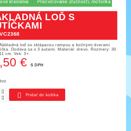
kové kreslenie
Precvičovanie zručností, motorika
ÁKLADNÁ LOĎ S
UTÍČKAMI
VC2368
Nákladná loď so sklápacou rampou a bočnými dverami
tíčka. Dodáva sa s 3 autami. Materiál: drevo. Rozmery: 30
11 cm. Vek: 3+.
,50 €
S DPH
tvo

Pridať do košíka
ica IO blocks, 1000 ks
Piks náučný set 128 ks
03
KÓD:
YTKE02
141,00 €
261,50 €
159,50 €
ná
Základná
Cena