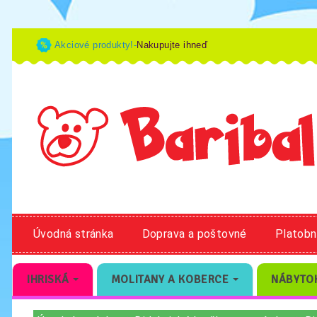
Akciové produkty!-
Nakupujte ihneď
Úvodná stránka
Doprava a poštovné
Platob
IHRISKÁ
MOLITANY A KOBERCE
NÁBYTO