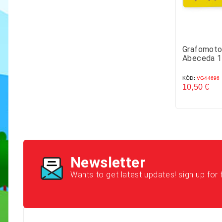
Grafomotor
Abeceda 1
KÓD:
VG44696
10,50 €
Cena
Newsletter
Wants to get latest updates! sign up for 