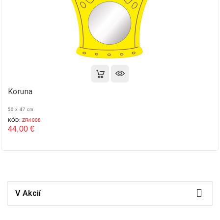
Koruna
50 x 47 cm
KÓD:
ZR4008
44,00 €
Cena

V Akcií