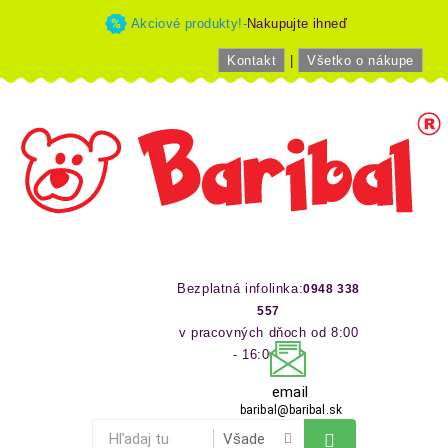
Akciové produkty!-
Nakupujte ihneď
Kontakt
|
Všetko o nákupe
Bezplatná infolinka:
0948 338
557
v pracovných dňoch od 8:00
- 16:00 hod
email
baribal@baribal.sk