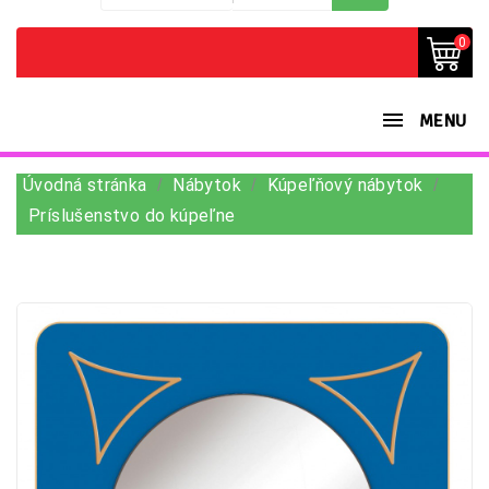
0
MENU
Úvodná stránka
Nábytok
Kúpeľňový nábytok
Príslušenstvo do kúpeľne