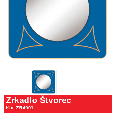
Zrkadlo Štvorec
Kód:
ZR4001