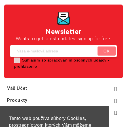
Newsletter
Wants to get latest updates! sign up for free.
Súhlasím so spracovaním osobných údajov -
prehlásenie
Váš Účet

Produkty

Naša Spoločnosť

Tento web používa súbory Cookies,
prostredníctvom ktorých Vám môžeme