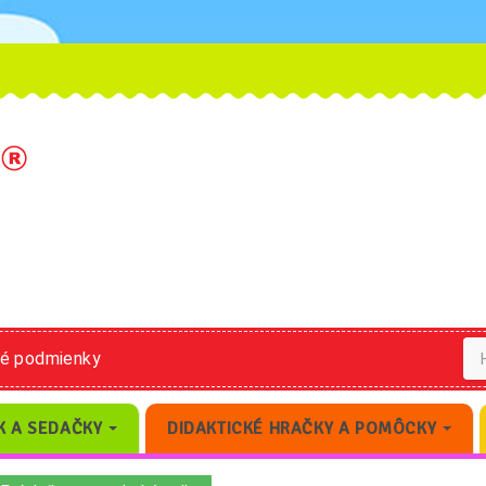
né podmienky
K A SEDAČKY
DIDAKTICKÉ HRAČKY A POMÔCKY