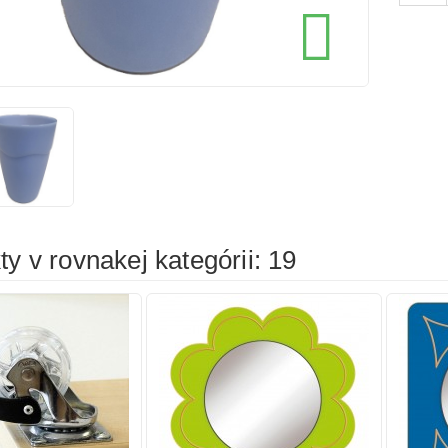
cena
cena

íka
Pridať do košíka
Prid
y v rovnakej kategórii: 19