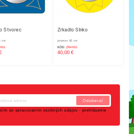
o Štvorec
Zrkadlo Slnko
S
0 cm
priemer 40 cm
D x
001
KÓD:
ZR4002
KÓ
€
40,00 €
18
Cena
C
sím so spracovaním osobných údajov -
prehlásenie