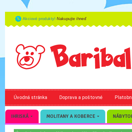
Akciové produkty!-
Nakupujte ihneď
Úvodná stránka
Doprava a poštovné
Platob
IHRISKÁ
MOLITANY A KOBERCE
NÁBYTO