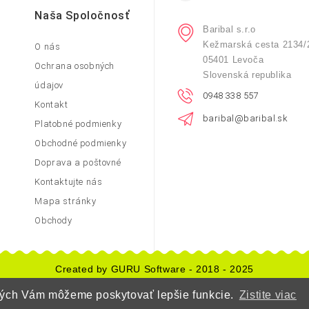
Naša Spoločnosť
Baribal s.r.o
Kežmarská cesta 2134/
O nás
05401 Levoča
Ochrana osobných
Slovenská republika
údajov
0948 338 557
Kontakt
baribal@baribal.sk
Platobné podmienky
Obchodné podmienky
Doprava a poštovné
Kontaktujte nás
Mapa stránky
Obchody
Created by GURU Software - 2018 - 2025
orých Vám môžeme poskytovať lepšie funkcie.
Zistite viac