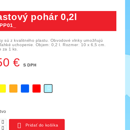
astový pohár 0,2l
PP01_
ky sú z kvalitného plastu. Obvodové vlnky umožňujú
ľahké uchopenie. Objem: 0,2 l. Rozmer: 10 x 6,5 cm.
 za 1 ks.
50 €
S DPH
lená
Žltá
Pomaranč
Modrá
Červená
Svetlomodrá
ica IO blocks, 1000 ks
Piks náučný set 128 ks
tvo
03
KÓD:
YTKE02
141,00 €
261,50 €
159,50 €

Pridať do košíka
ná
Základná
Cena