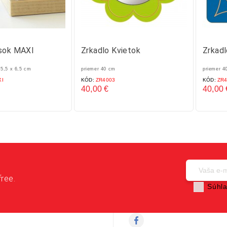
esok MAXI
Zrkadlo Kvietok
Zrkadl
 5,5 x 6,5 cm
priemer 40 cm
priemer 4
XI
KÓD:
ZR4003
KÓD:
ZR4
40,00 €
40,00 
Cena
Cena
free.
Súhla