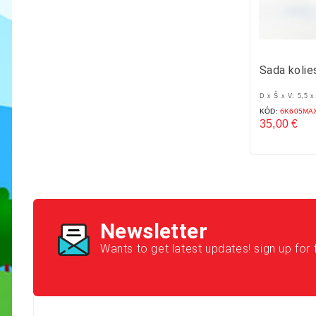
Sada koli
D x Š x V: 5,5 x
KÓD:
6K605MA
35,00 €
Cena
Newsletter
Wants to get latest updates! sign up for 