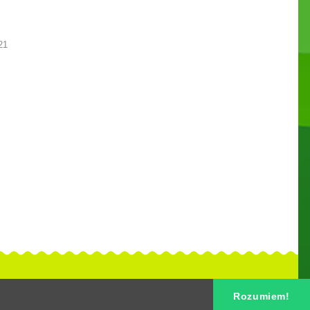
21
Rozumiem!