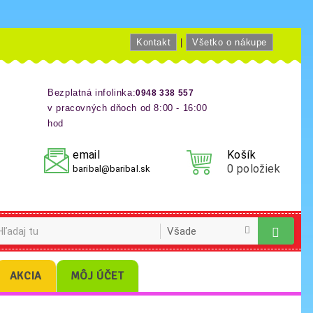
Kontakt
|
Všetko o nákupe
Bezplatná infolinka:
0948 338 557
v pracovných dňoch od 8:00 - 16:00
hod
email
Košík
0
položiek
baribal@baribal.sk
AKCIA
MÔJ ÚČET