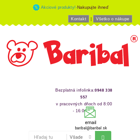
Akciové produkty!-
Nakupujte ihneď
Kontakt
|
Všetko o nákupe
Bezplatná infolinka:
0948 338
557
v pracovných dňoch od 8:00
- 16:00 hod
email
baribal@baribal.sk