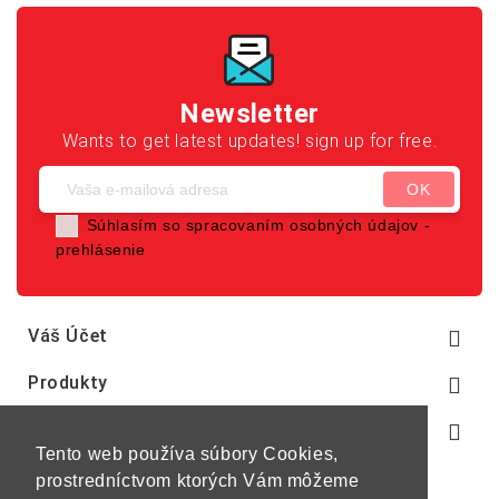
Newsletter
Wants to get latest updates! sign up for free.
Súhlasím so spracovaním osobných údajov -
prehlásenie
Váš Účet

Produkty

Naša Spoločnosť

Tento web používa súbory Cookies,
prostredníctvom ktorých Vám môžeme