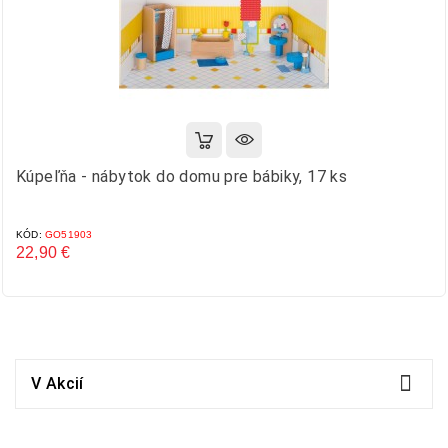
Kúpeľňa - nábytok do domu pre bábiky, 17 ks
KÓD:
GO51903
22,90 €
Cena

V Akcií