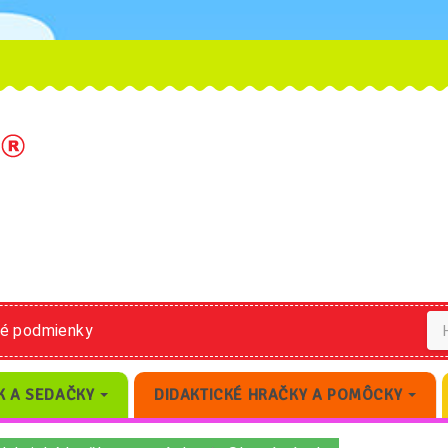
né podmienky
K A SEDAČKY
DIDAKTICKÉ HRAČKY A POMÔCKY