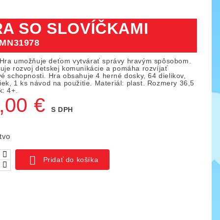
A SO SLOVÍČKAMI
MN31978
Hra umožňuje deťom vytvárať správy hravým spôsobom.
uje rozvoj detskej komunikácie a pomáha rozvíjať
vé schopnosti. Hra obsahuje 4 herné dosky, 64 dielikov,
iek, 1 ks návod na použitie. Materiál: plast. Rozmery 36,5
k: 4+.
,00 €
S DPH
tvo

Pridať do košíka
ica IO blocks, 1000 ks
Piks náučný set 128 ks
03
KÓD:
YTKE02
141,00 €
261,50 €
159,50 €
ná
Základná
Cena