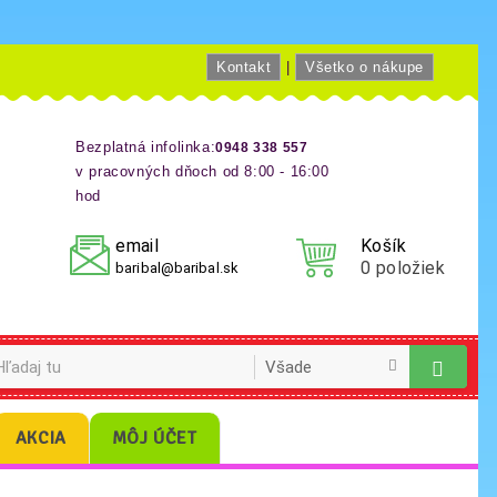
Kontakt
|
Všetko o nákupe
Bezplatná infolinka:
0948 338 557
v pracovných dňoch od 8:00 - 16:00
hod
email
Košík
0
položiek
baribal@baribal.sk
AKCIA
MÔJ ÚČET