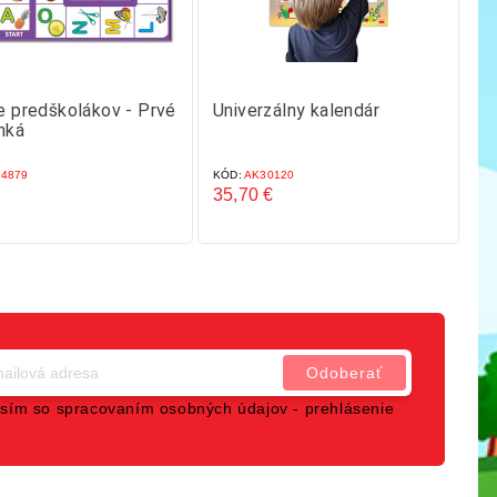
e predškolákov - Prvé
Univerzálny kalendár
K
nká
4879
KÓD:
AK30120
KÓ
35,70 €
31
Cena
C
sím so spracovaním osobných údajov -
prehlásenie