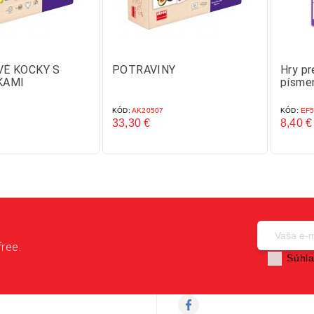
É KOCKY S
POTRAVINY
Hry pr
KAMI
písme
KÓD:
AK20507
KÓD:
EF5
33,30 €
8,40 €
Cena
Cena
free.
Súhla