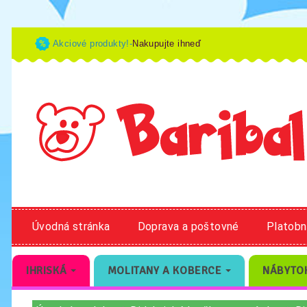
Akciové produkty!-
Nakupujte ihneď
Úvodná stránka
Doprava a poštovné
Platob
IHRISKÁ
MOLITANY A KOBERCE
NÁBYTO