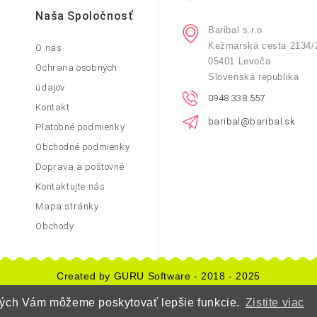
Naša Spoločnosť
Baribal s.r.o
Kežmarská cesta 2134/
O nás
05401 Levoča
Ochrana osobných
Slovenská republika
údajov
0948 338 557
Kontakt
baribal@baribal.sk
Platobné podmienky
Obchodné podmienky
Doprava a poštovné
Kontaktujte nás
Mapa stránky
Obchody
Created by GURU Software - 2018 - 2025
orých Vám môžeme poskytovať lepšie funkcie.
Zistite viac