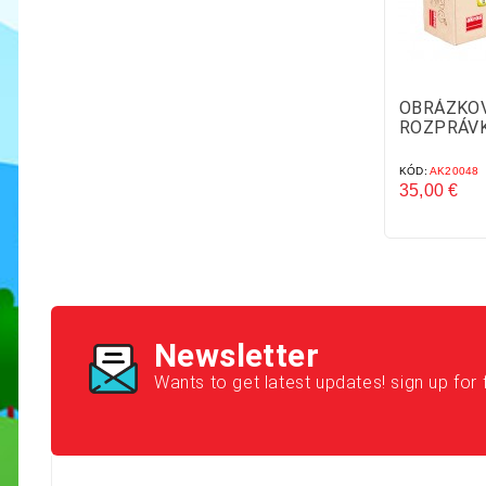
OBRÁZKOV
ROZPRÁV
KÓD:
AK20048
35,00 €
Cena
Newsletter
Wants to get latest updates! sign up for 