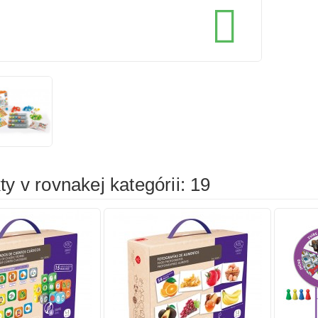
cena
cena

íka
Pridať do košíka
Prid
y v rovnakej kategórii: 19