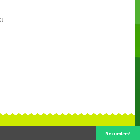
21
Rozumiem!