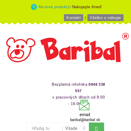
Akciové produkty!-
Nakupujte ihneď
Kontakt
|
Všetko o nákupe
Bezplatná infolinka:
0948 338
557
v pracovných dňoch od 8:00
- 16:00 hod
email
baribal@baribal.sk