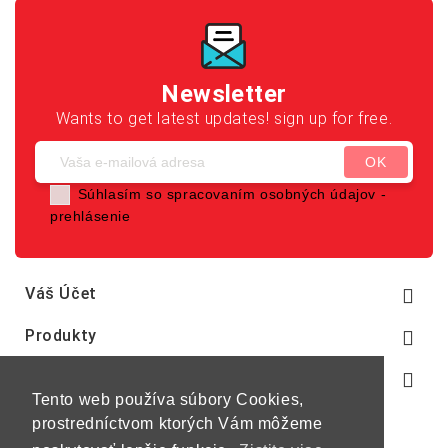
Newsletter
Wants to get latest updates! sign up for free.
Súhlasím so spracovaním osobných údajov -
prehlásenie
Váš Účet

Produkty

Naša Spoločnosť

Tento web používa súbory Cookies,
prostredníctvom ktorých Vám môžeme