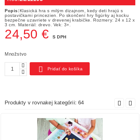
Popis:
Klasická hra s milým dizajnom, kedy deti hrajú s
postavičkami princezien. Po skončení hry figúrky aj kocku
bezpečne uzavriete v drevenej krabičke. Rozmery: 24 x 12 x
3 cm. Materiál: drevo. Vek: 3+.
24,50 €
S DPH
Množstvo

Pridať do košíka
Produkty v rovnakej kategórii: 64