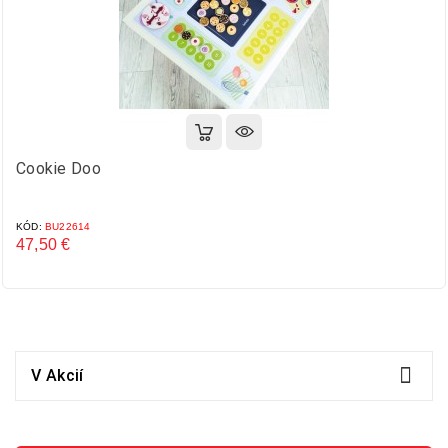
Cookie Doo
KÓD:
BU22614
47,50 €
Cena

V Akcií