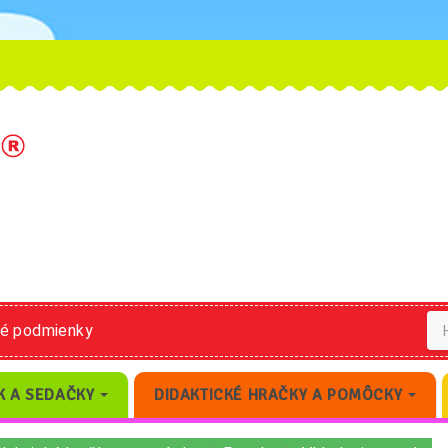
né podmienky
K A SEDAČKY
DIDAKTICKÉ HRAČKY A POMÔCKY