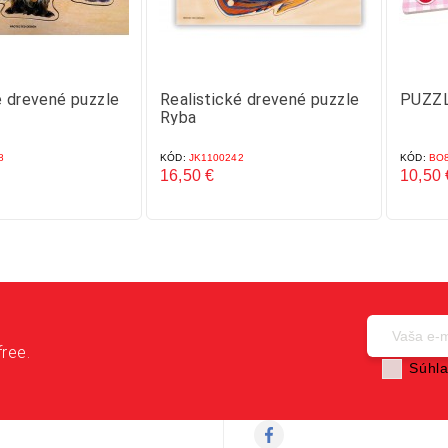
é drevené puzzle
Realistické drevené puzzle
PUZZL
Ryba
8
KÓD:
JK1100242
KÓD:
BO8
16,50 €
10,50 
Cena
Cena
free.
Súhla