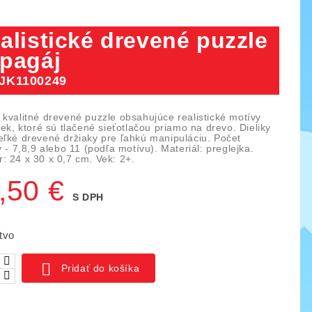
alistické drevené puzzle
pagáj
JK1100249
 kvalitné drevené puzzle obsahujúce realistické motívy
iek, ktoré sú tlačené sieťotlačou priamo na drevo. Dieliky
eľké drevené držiaky pre ľahkú manipuláciu. Počet
v - 7,8,9 alebo 11 (podľa motívu). Materiál: preglejka.
: 24 x 30 x 0,7 cm. Vek: 2+.
,50 €
S DPH
tvo
ica IO blocks, 1000 ks
Piks náučný set 128 ks

Pridať do košíka
03
KÓD:
YTKE02
141,00 €
261,50 €
159,50 €
ná
Základná
Cena