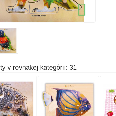
cena
cena

íka
Pridať do košíka
Prid
y v rovnakej kategórii: 31