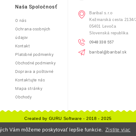
Naša Spoločnosť
Baribal s.r.o
Kežmarská cesta 2134/
O nás
05401 Levoča
Ochrana osobných
Slovenská republika
údajov
0948 338 557
Kontakt
baribal@baribal.sk
Platobné podmienky
Obchodné podmienky
Doprava a poštovné
Kontaktujte nás
Mapa stránky
Obchody
Created by GURU Software - 2018 - 2025
orých Vám môžeme poskytovať lepšie funkcie.
Zistite viac