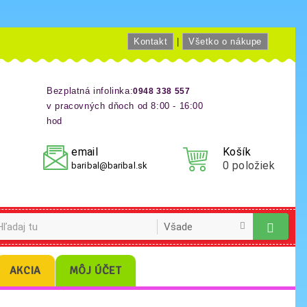
Kontakt
|
Všetko o nákupe
Bezplatná infolinka:
0948 338 557
v pracovných dňoch od 8:00 - 16:00
hod
email
Košík
0
položiek
baribal@baribal.sk
AKCIA
MÔJ ÚČET