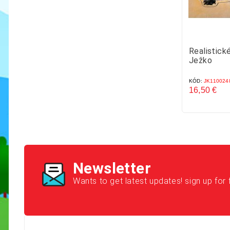
Realistick
Ježko
KÓD:
JK110024
16,50 €
Cena
Newsletter
Wants to get latest updates! sign up for 