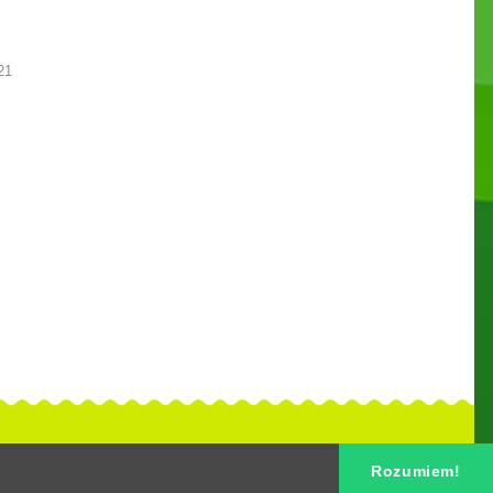
21
Rozumiem!