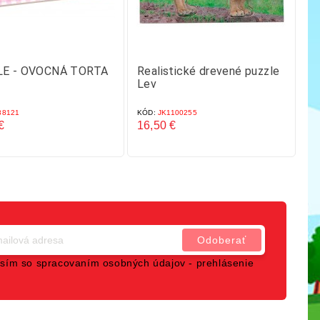
E - OVOCNÁ TORTA
Realistické drevené puzzle
Vk
Lev
Ze
8121
KÓD:
JK1100255
KÓ
€
16,50 €
6,
Cena
C
sím so spracovaním osobných údajov -
prehlásenie