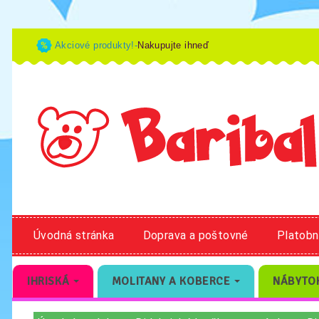
Akciové produkty!-
Nakupujte ihneď
Úvodná stránka
Doprava a poštovné
Platob
IHRISKÁ
MOLITANY A KOBERCE
NÁBYTO