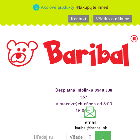
Akciové produkty!-
Nakupujte ihneď
Kontakt
|
Všetko o nákupe
Bezplatná infolinka:
0948 338
557
v pracovných dňoch od 8:00
- 16:00 hod
email
baribal@baribal.sk