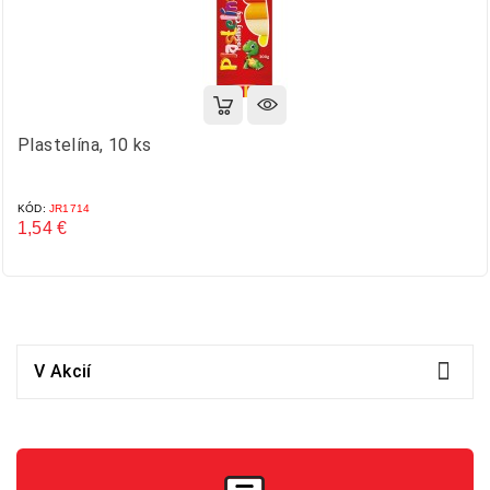
Plastelína, 10 ks
KÓD:
JR1714
1,54 €
Cena

V Akcií