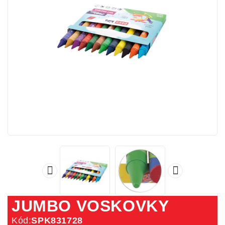


JUMBO VOSKOVKY
Kód:
SPK831728