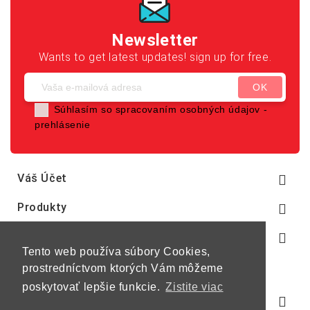
Newsletter
Wants to get latest updates! sign up for free.
Súhlasím so spracovaním osobných údajov -
prehlásenie
Váš Účet

Produkty

Naša Spoločnosť

Tento web používa súbory Cookies,
prostredníctvom ktorých Vám môžeme
poskytovať lepšie funkcie.
Zistite viac
Informácie O E-Shope
