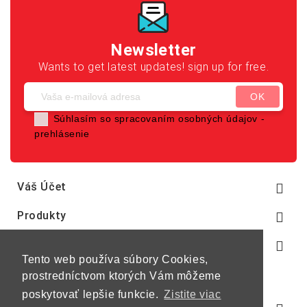
Newsletter
Wants to get latest updates! sign up for free.
Súhlasím so spracovaním osobných údajov -
prehlásenie
Váš Účet

Produkty

Naša Spoločnosť

Tento web používa súbory Cookies,
prostredníctvom ktorých Vám môžeme
poskytovať lepšie funkcie.
Zistite viac