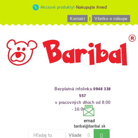
Akciové produkty!-
Nakupujte ihneď
Kontakt
|
Všetko o nákupe
Bezplatná infolinka:
0948 338
557
v pracovných dňoch od 8:00
- 16:00 hod
email
baribal@baribal.sk