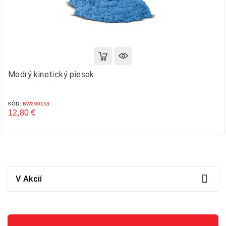
Modrý kinetický piesok
KÓD:
BW200153
12,80 €
Cena

V Akcií