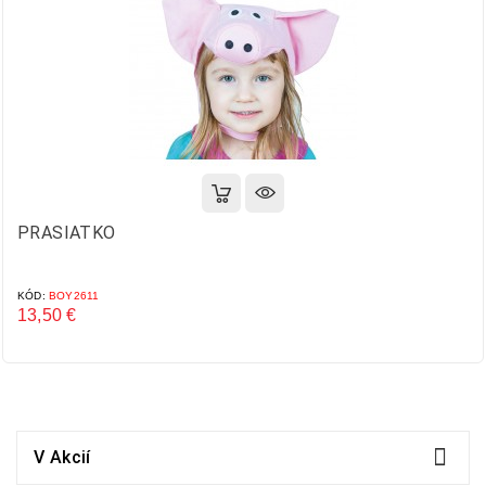
PRASIATKO
KÓD:
BOY2611
13,50 €
Cena

V Akcií