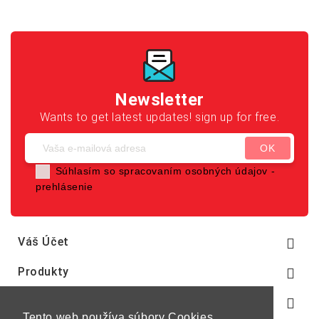
Newsletter
Wants to get latest updates! sign up for free.
Súhlasím so spracovaním osobných údajov -
prehlásenie
Váš Účet

Produkty

Naša Spoločnosť

Tento web používa súbory Cookies,