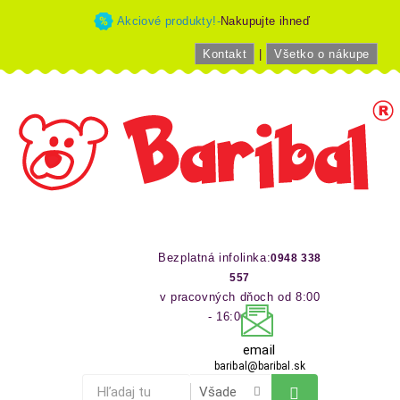
Akciové produkty!-
Nakupujte ihneď
Kontakt
|
Všetko o nákupe
Bezplatná infolinka:
0948 338
557
v pracovných dňoch od 8:00
- 16:00 hod
email
baribal@baribal.sk