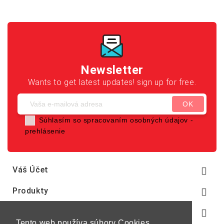
Newsletter
Wants to get latest updates! sign up for free.
Súhlasím so spracovaním osobných údajov -
prehlásenie
Váš Účet

Produkty

Naša Spoločnosť

Tento web používa súbory Cookies,