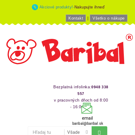
Akciové produkty!-
Nakupujte ihneď
Kontakt
|
Všetko o nákupe
Bezplatná infolinka:
0948 338
557
v pracovných dňoch od 8:00
- 16:00 hod
email
baribal@baribal.sk