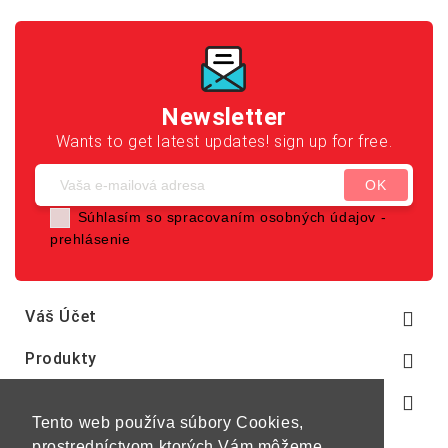
Newsletter
Wants to get latest updates! sign up for free.
Súhlasím so spracovaním osobných údajov -
prehlásenie
Váš Účet

Produkty

Naša Spoločnosť

Tento web používa súbory Cookies,
prostredníctvom ktorých Vám môžeme