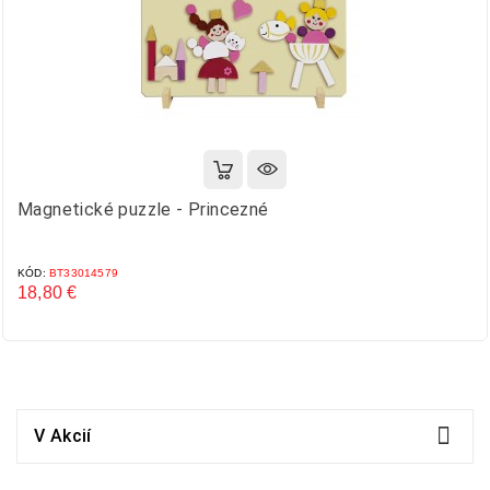
Magnetické puzzle - Princezné
KÓD:
BT33014579
18,80 €
Cena

V Akcií