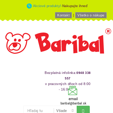
Akciové produkty!-
Nakupujte ihneď
Kontakt
|
Všetko o nákupe
Bezplatná infolinka:
0948 338
557
v pracovných dňoch od 8:00
- 16:00 hod
email
baribal@baribal.sk